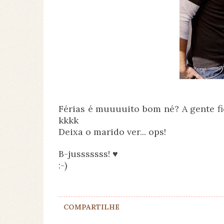
Férias é muuuuito bom né? A gente fi
kkkk
Deixa o marido ver... ops!
B-jusssssss! ♥
:-)
COMPARTILHE