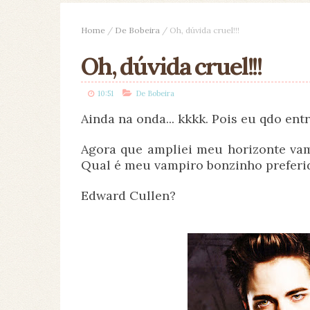
Home
/
De Bobeira
/
Oh, dúvida cruel!!!
Oh, dúvida cruel!!!
10:51
De Bobeira
Ainda na onda... kkkk. Pois eu qdo entr
Agora que ampliei meu horizonte vam
Qual é meu vampiro bonzinho preferi
Edward Cullen?