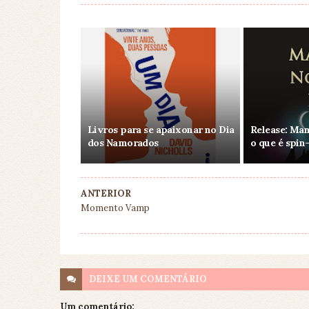
Livros para se apaixonar no Dia
Release: Man
dos Namorados
o que é spin
ANTERIOR
Momento Vamp
DEIXE UM
COMENTÁRIO
Um comentário: