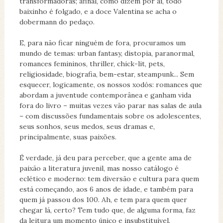
transformadoras; afinal, como dizem por aí, todo
baixinho é folgado, e a doce Valentina se acha o
dobermann do pedaço.
E, para não ficar ninguém de fora, procuramos um
mundo de temas: urban fantasy, distopia, paranormal,
romances femininos, thriller, chick-lit, pets,
religiosidade, biografia, bem-estar, steampunk... Sem
esquecer, logicamente, os nossos xodós: romances que
abordam a juventude contemporânea e ganham vida
fora do livro – muitas vezes vão parar nas salas de aula
– com discussões fundamentais sobre os adolescentes,
seus sonhos, seus medos, seus dramas e,
principalmente, suas paixões.
É verdade, já deu para perceber, que a gente ama de
paixão a literatura juvenil, mas nosso catálogo é
eclético e moderno: tem diversão e cultura para quem
está começando, aos 6 anos de idade, e também para
quem já passou dos 100. Ah, e tem para quem quer
chegar lá, certo? Tem tudo que, de alguma forma, faz
da leitura um momento único e insubstituível.