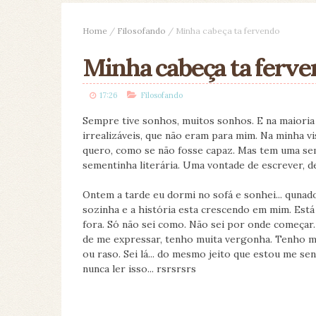
Home
/
Filosofando
/
Minha cabeça ta fervendo
Minha cabeça ta ferv
17:26
Filosofando
Sempre tive sonhos, muitos sonhos. E na maioria
irrealizáveis, que não eram para mim. Na minha v
quero, como se não fosse capaz. Mas tem uma sem
sementinha literária. Uma vontade de escrever, de
Ontem a tarde eu dormi no sofá e sonhei... qunado
sozinha e a história esta crescendo em mim. Est
fora. Só não sei como. Não sei por onde começa
de me expressar, tenho muita vergonha. Tenho m
ou raso. Sei lá... do mesmo jeito que estou me s
nunca ler isso... rsrsrsrs