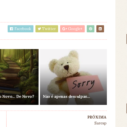
Facebook
Twitter
Google+
o Novo... De Novo?
Não é apenas desculpas...
PRÓXIMA
Saresp