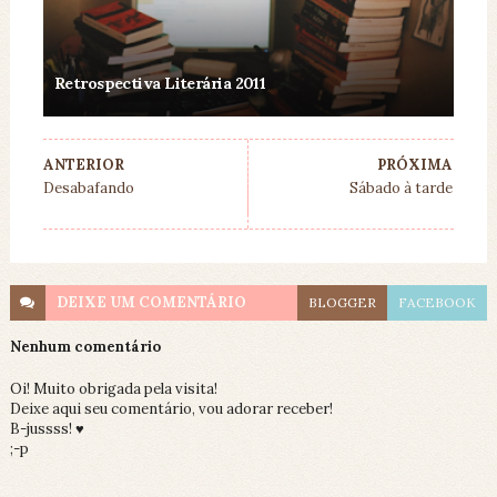
Retrospectiva Literária 2011
ANTERIOR
PRÓXIMA
Desabafando
Sábado à tarde
DEIXE UM
COMENTÁRIO
BLOGGER
FACEBOOK
Nenhum comentário
Oi! Muito obrigada pela visita!
Deixe aqui seu comentário, vou adorar receber!
B-jussss! ♥
;-p