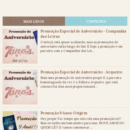
MAIS LIDOS
CONTEÚDO
Promoção Especial de Aniversário - Companhia
das Letras
O mês já está quase acabando, mas as promoções de
aniversário estão longe do fim! E hoje a promoção é em
parceira com a Companhia das Let...
Promoção Especial de Aniversário - Arqueiro
Mais uma promoção de aniversário peeps! E a parceira
homenageada da vez é a Editora Arqueiro, que está
conosco há dois anos proporcionand...
Promoção 9 Anos: Origem
Hey peeps! Faz tempo que não rola uma promoção né?
Mas eu tenho um bom motivo para isso: NOVE ANOS DO
QUEM LÊ!!! E vamos comemorar ...