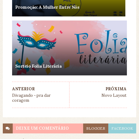
Promoção: A Mulher Entre Nós
Sorteio Folia Literária
ANTERIOR
PRÓXIMA
Divagando - pra dar
Novo Layout
coragem
DEIXE UM
COMENTÁRIO
BLOGGER
FACEBOOK