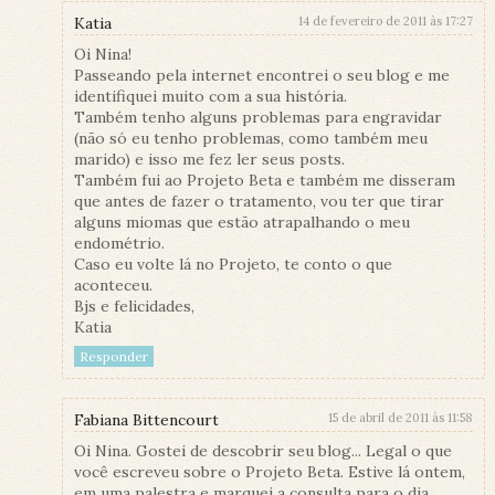
Katia
14 de fevereiro de 2011 às 17:27
Oi Nina!
Passeando pela internet encontrei o seu blog e me
identifiquei muito com a sua história.
Também tenho alguns problemas para engravidar
(não só eu tenho problemas, como também meu
marido) e isso me fez ler seus posts.
Também fui ao Projeto Beta e também me disseram
que antes de fazer o tratamento, vou ter que tirar
alguns miomas que estão atrapalhando o meu
endométrio.
Caso eu volte lá no Projeto, te conto o que
aconteceu.
Bjs e felicidades,
Katia
Responder
Fabiana Bittencourt
15 de abril de 2011 às 11:58
Oi Nina. Gostei de descobrir seu blog... Legal o que
você escreveu sobre o Projeto Beta. Estive lá ontem,
em uma palestra e marquei a consulta para o dia