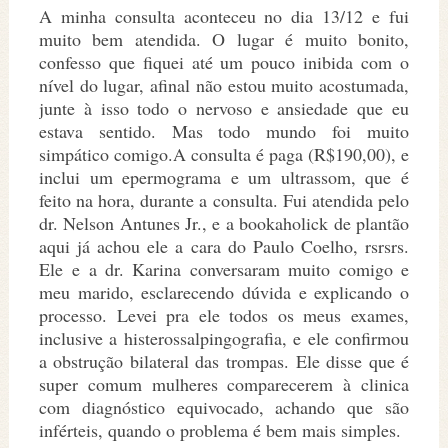
A minha consulta aconteceu no dia 13/12 e fui
muito bem atendida. O lugar é muito bonito,
confesso que fiquei até um pouco inibida com o
nível do lugar, afinal não estou muito acostumada,
junte à isso todo o nervoso e ansiedade que eu
estava sentido. Mas todo mundo foi muito
simpático comigo.A consulta é paga (R$190,00), e
inclui um epermograma e um ultrassom, que é
feito na hora, durante a consulta. Fui atendida pelo
dr. Nelson Antunes Jr., e a bookaholick de plantão
aqui já achou ele a cara do Paulo Coelho, rsrsrs.
Ele e a dr. Karina conversaram muito comigo e
meu marido, esclarecendo dúvida e explicando o
processo. Levei pra ele todos os meus exames,
inclusive a histerossalpingografia, e ele confirmou
a obstrução bilateral das trompas. Ele disse que é
super comum mulheres comparecerem à clinica
com diagnóstico equivocado, achando que são
inférteis, quando o problema é bem mais simples.