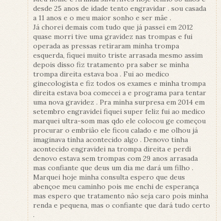
desde 25 anos de idade tento engravidar . sou casada
a 11 anos e o meu maior sonho e ser mâe .
Já chorei demais com tudo que já passei em 2012
quase morri tive uma gravidez nas trompas e fui
operada as pressas retiraram minha trompa
esquerda, fiquei muito triste arrasada mesmo assim
depois disso fiz tratamento pra saber se minha
trompa direita estava boa . Fui ao medico
ginecologista e fiz todos os exames e minha trompa
direita estava boa comecei a e programa para tentar
uma nova gravidez . Pra minha surpresa em 2014 em
setembro engravidei fiquei super feliz fui ao medico
marquei ultra-som mas qdo ele colocou ge começou
procurar o embriâo ele ficou calado e me olhou já
imaginava tinha acontecido algo . Denovo tinha
acontecido engravidei na trompa direita e perdi
denovo estava sem trompas com 29 anos arrasada
mas confiante que deus um dia me dará um filho .
Marquei hoje minha consulta espero que deus
abençoe meu caminho pois me enchi de esperança
mas espero que tratamento nâo seja caro pois minha
renda e pequena, mas o confiante que dará tudo certo
.