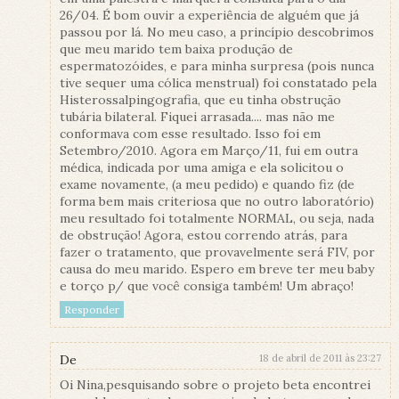
26/04. É bom ouvir a experiência de alguém que já
passou por lá. No meu caso, a princípio descobrimos
que meu marido tem baixa produção de
espermatozóides, e para minha surpresa (pois nunca
tive sequer uma cólica menstrual) foi constatado pela
Histerossalpingografia, que eu tinha obstrução
tubária bilateral. Fiquei arrasada.... mas não me
conformava com esse resultado. Isso foi em
Setembro/2010. Agora em Março/11, fui em outra
médica, indicada por uma amiga e ela solicitou o
exame novamente, (a meu pedido) e quando fiz (de
forma bem mais criteriosa que no outro laboratório)
meu resultado foi totalmente NORMAL, ou seja, nada
de obstrução! Agora, estou correndo atrás, para
fazer o tratamento, que provavelmente será FIV, por
causa do meu marido. Espero em breve ter meu baby
e torço p/ que você consiga também! Um abraço!
Responder
De
18 de abril de 2011 às 23:27
Oi Nina,pesquisando sobre o projeto beta encontrei