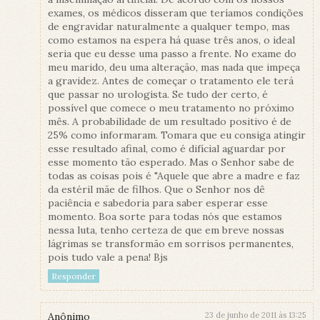
exames, os médicos disseram que teríamos condições
de engravidar naturalmente a qualquer tempo, mas
como estamos na espera há quase três anos, o ideal
seria que eu desse uma passo a frente. No exame do
meu marido, deu uma alteração, mas nada que impeça
a gravidez. Antes de começar o tratamento ele terá
que passar no urologista. Se tudo der certo, é
possível que comece o meu tratamento no próximo
mês. A probabilidade de um resultado positivo é de
25% como informaram. Tomara que eu consiga atingir
esse resultado afinal, como é difícial aguardar por
esse momento tão esperado. Mas o Senhor sabe de
todas as coisas pois é "Aquele que abre a madre e faz
da estéril mãe de filhos. Que o Senhor nos dê
paciência e sabedoria para saber esperar esse
momento. Boa sorte para todas nós que estamos
nessa luta, tenho certeza de que em breve nossas
lágrimas se transformão em sorrisos permanentes,
pois tudo vale a pena! Bjs
Responder
Anônimo
23 de junho de 2011 às 13:25