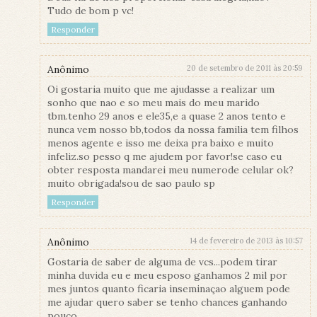
Tudo de bom p vc!
Responder
Anônimo
20 de setembro de 2011 às 20:59
Oi gostaria muito que me ajudasse a realizar um
sonho que nao e so meu mais do meu marido
tbm.tenho 29 anos e ele35,e a quase 2 anos tento e
nunca vem nosso bb,todos da nossa familia tem filhos
menos agente e isso me deixa pra baixo e muito
infeliz.so pesso q me ajudem por favor!se caso eu
obter resposta mandarei meu numerode celular ok?
muito obrigada!sou de sao paulo sp
Responder
Anônimo
14 de fevereiro de 2013 às 10:57
Gostaria de saber de alguma de vcs...podem tirar
minha duvida eu e meu esposo ganhamos 2 mil por
mes juntos quanto ficaria inseminaçao alguem pode
me ajudar quero saber se tenho chances ganhando
pouco