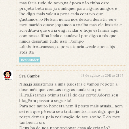
mas faria tudo de novo,na época não tinha este
projeto beta mas ja oindiquei para alguns amigos e
lhe digo mais valeu a pena cada centavo que
gastamos...o Nelson nunca nos deixou desistir eu e
meu marido quase jogamos a toalha mas ele insistia e
acreditava que eu ia engravidar e hoje estamos aqui
com nossa filha linda e saudavel por digo a tds que
nunca desistam tudo´isso ...tempo
...dinheiro...canssaço...persistencia ..vcale apena bjs
atds Ita
Responder
Sra Gambs
18 de agosto de 2011 às 21:37
Nina,já assistimos a uma palestra e vamos repetir a
dose mês que vem...as regras mudaram por
lá...rs.Estamos otimistas!Há de dar certo!Adorei seu
blog!Vou passar a segui-lo!
Para ser muito honesta,nem li posts mais atuais....nem
sei em que pé está seu tratamento....mas digo que já
torço demais pela realização do seu sonho!E do meu
também...rsrs
Deus há de nos proporcionar essa alegria,não?