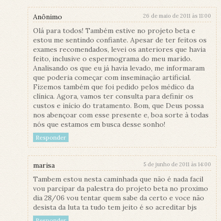
Anônimo
26 de maio de 2011 às 11:00
Olá para todos! Também estive no projeto beta e
estou me sentindo confiante. Apesar de ter feitos os
exames recomendados, levei os anteriores que havia
feito, inclusive o espermograma do meu marido.
Analisando os que eu já havia levado, me informaram
que poderia começar com inseminação artificial.
Fizemos também que foi pedido pelos médico da
clínica. Agora, vamos ter consulta para definir os
custos e início do tratamento. Bom, que Deus possa
nos abençoar com esse presente e, boa sorte à todas
nós que estamos em busca desse sonho!
Responder
marisa
5 de junho de 2011 às 14:00
Tambem estou nesta caminhada que não é nada facil
vou parcipar da palestra do projeto beta no proximo
dia 28/06 vou tentar quem sabe da certo e voce não
desista da luta ta tudo tem jeito é so acreditar bjs
Responder