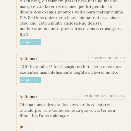
o seu blog, eu tambem passei pelo beta no mes de
março e vou fazer os exames que foi pedido, só
depois dos exames prontos volto para marcar minha
FIV. Se Deus quizer vou fazer minha tentativa ainda
esse ano, estou muito anciosa.Não desista
mulher,somos muito guerreiras e vamos conseguir...
Bjs!!!
Responder
Anônimo
26 de abril de 2011 às 16:51
2010 fiz minha 1° fertilização no beta, com embrioes
exelentes mas infelismente negativo chorei muito.
Responder
Anônimo
29 de abril de 2011 às 20:47
Oi nina nunca desista dos seus sonhos...estarei
orando por vc e tenho certeza que vc vai ter seu
filho....bjs Deus t abençoe...
ju