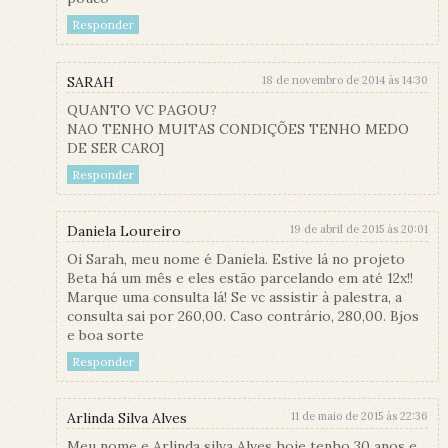
Responder
SARAH
18 de novembro de 2014 às 14:30
QUANTO VC PAGOU?
NAO TENHO MUITAS CONDIÇÕES TENHO MEDO
DE SER CARO]
Responder
Daniela Loureiro
19 de abril de 2015 às 20:01
Oi Sarah, meu nome é Daniela. Estive lá no projeto
Beta há um mês e eles estão parcelando em até 12x!!
Marque uma consulta lá! Se vc assistir à palestra, a
consulta sai por 260,00. Caso contrário, 280,00. Bjos
e boa sorte
Responder
Arlinda Silva Alves
11 de maio de 2015 às 22:36
Meu nome e Arlinda silva Alves hoje tenho 30 anos e