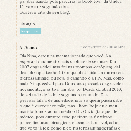
parabenizando pela parceria no book tour da Under.
Já estou te seguindo tbm.
Gostei muito de seu blog.
abraços
Responder
Anônimo
2 de fevereiro de 2011 às 14:53
Olá Nina, estou na mesma jornada que você. Na
espera do momento mais sublime de ser mãe. Em
2007 engravidei, mas foi nas trompas (ectópica), daí
descobri que tenho 1 trompa obstruída e a outra tem
hidrossalpinge, ou seja, o caminho é a FIV. Mas, como
nada é impossível para Deus, ano passado engravidei
novamente, mas tive um aborto. Desde de abril 2010,
deixei tudo de lado e seguimos tentando. E as
pessoas falam de ansiedade, mas só quem passa sabe
o que é querer ser mãe, mas... Bom, hoje eu e meu
marido fomos ao um médico Dr. Olivio (troquei de
médico, pois durante esse período, já fiz vários
procedimentos cirúrgicos e exames horrível, acho
que vc tb já fez, como p.ex. histerosalpingografia) e