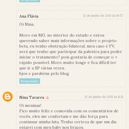
Ana Flávia
12 de junho de 2011 às 10:57
Oi Nina,
Moro em MG, no interior do estado e estou
querendo saber mais informações sobre o projeto
beta, eu tenho obstrução bilateral, meu caso é FV,
será que tenho que participar da palestra para poder
iniciar o tratamento? pois gostaria de começar o +
rápido possível. Moro muito longe e fica díficil ter
que ir a SP várias vezes.
bjos e parabéns pelo blog
Responder
Nina Tavares
12 de junho de 2011 às 11:11
Oi meninas!
Fico muito feliz e comovida com os comentários de
vocês, eles me confortam e me dão força para
continuar minha luta. Tenho certeza de que um dia
estarei com meu baby nos braços.