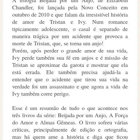
A trilogia Beijada por um Anjo, de Elizabeth
Chandler, foi lançada pela Novo Conceito em
outubro de 2010 e que falam da irresistível história
de amor de Tristan e Ivy. Num romance
tipicamente adolescente, o casal é separado de
maneira trágica por um acidente que provoca a
morte de Tristan, que, se torna um anjo!
Porém, após perder o grande amor de sua vida,
Ivy perde também sua fé em anjos e é missão de
Tristan se aproximar da garota e mostrar que ela
está errada. Ele também precisa ajudá-la a
entender que o acidente que tirou sua vida na
verdade foi um assassinato e que agora a vida de
Ivy também corre perigo.
Esse é um resumão de tudo o que acontece nos
três livros da série: Beijada por um Anjo, A Força
do Amor e Almas Gêmeas. O livro sofreu várias
críticas, principalmente de edição e ortografia,
mas há quem ame a história e diga que ficou