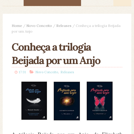
Home
/
Novo Conceito
/
Releases
/
Conheça a trilogia Beijada
por um Anjo
Conheça a trilogia
Beijada por um Anjo
,
17:31
Novo Conceito
Releases