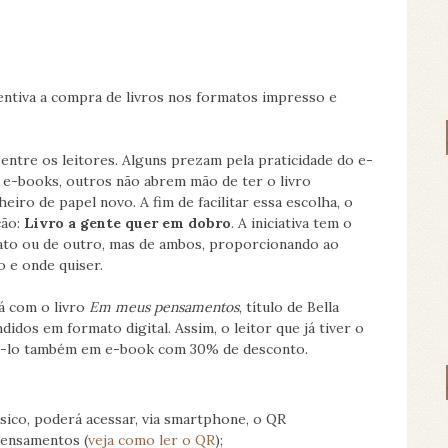
ntiva a compra de livros nos formatos impresso e
 entre os leitores. Alguns prezam pela praticidade do e-
 e-books, outros não abrem mão de ter o livro
eiro de papel novo. A fim de facilitar essa escolha, o
ção:
Livro a gente quer em dobro
. A iniciativa tem o
mato ou de outro, mas de ambos, proporcionando ao
o e onde quiser.
rá com o livro
Em meus pensamentos
, título de Bella
idos em formato digital. Assim, o leitor que já tiver o
á-lo também em e-book com 30% de desconto.
ísico, poderá acessar, via smartphone, o QR
pensamentos (
veja como ler o QR
);