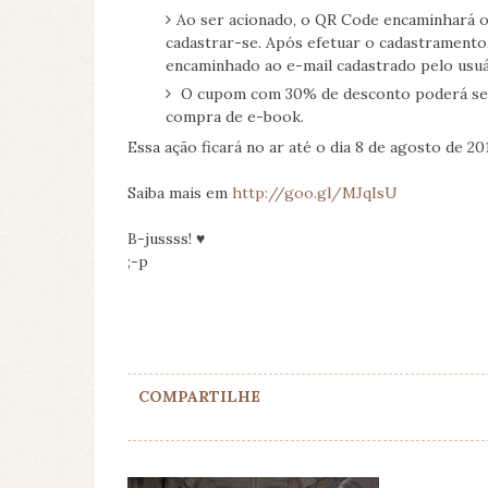
Ao ser acionado, o QR Code encaminhará o 
cadastrar-se. Após efetuar o cadastrament
encaminhado ao e-mail cadastrado pelo usuá
O cupom com 30% de desconto poderá ser u
compra de e-book.
Essa ação ficará no ar até o dia 8 de agosto de 20
Saiba mais em
http://goo.gl/MJqIsU
B-jussss! ♥
;-p
COMPARTILHE