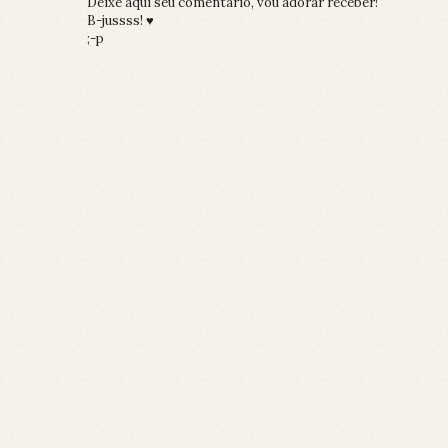
Deixe aqui seu comentário, vou adorar receber!
B-jussss! ♥
;-p