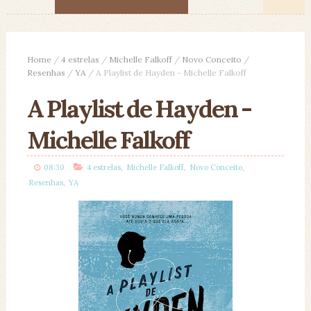
Home
/
4 estrelas
/
Michelle Falkoff
/
Novo Conceito
/
Resenhas
/
YA
/
A Playlist de Hayden - Michelle Falkoff
A Playlist de Hayden -
Michelle Falkoff
,
,
,
08:30
4 estrelas
Michelle Falkoff
Novo Conceito
,
Resenhas
YA