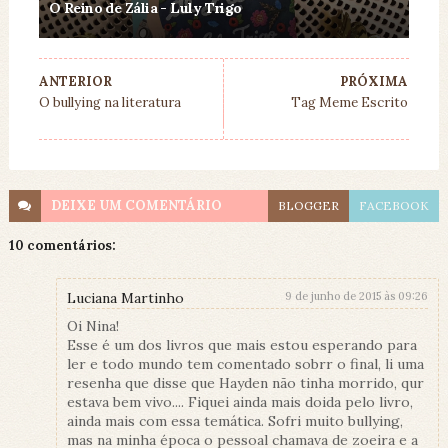
O Reino de Zália - Luly Trigo
ANTERIOR
PRÓXIMA
O bullying na literatura
Tag Meme Escrito
DEIXE UM
COMENTÁRIO
BLOGGER
FACEBOOK
10 comentários:
Luciana Martinho
9 de junho de 2015 às 09:26
Oi Nina!
Esse é um dos livros que mais estou esperando para
ler e todo mundo tem comentado sobrr o final, li uma
resenha que disse que Hayden não tinha morrido, qur
estava bem vivo.... Fiquei ainda mais doida pelo livro,
ainda mais com essa temática. Sofri muito bullying,
mas na minha época o pessoal chamava de zoeira e a