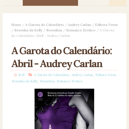
Home
/
A Garota do Calendário
/
Audrey Carlan
/
Editora Verus
/
Resenha da Kelly
/
Resenhas
/
Romance Erótico
/
A Garota
do Calendário: Abril - Audrey Carlan
A Garota do Calendário:
Abril - Audrey Carlan
,
,
,
15:18
A Garota do Calendário
Audrey Carlan
Editora Verus
,
,
Resenha da Kelly
Resenhas
Romance Erótico