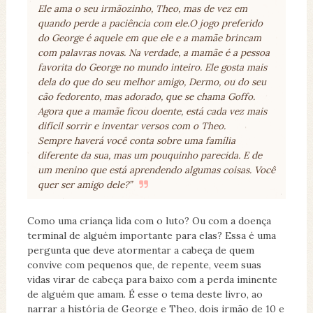
Ele ama o seu irmãozinho, Theo, mas de vez em
quando perde a paciência com ele.
O jogo preferido
do George é aquele em que ele e a mamãe brincam
com palavras novas. Na verdade, a mamãe é a pessoa
favorita do George no mundo inteiro. Ele gosta mais
dela do que do seu melhor amigo, Dermo, ou do seu
cão fedorento, mas adorado, que se chama Goffo.
Agora que a mamãe ficou doente, está cada vez mais
difícil sorrir e inventar versos com o Theo.
Sempre haverá você conta sobre uma família
diferente da sua, mas um pouquinho parecida. E de
um menino que está aprendendo algumas coisas. Você
quer ser amigo dele?”
Como uma criança lida com o luto? Ou com a doença
terminal de alguém importante para elas? Essa é uma
pergunta que deve atormentar a cabeça de quem
convive com pequenos que, de repente, veem suas
vidas virar de cabeça para baixo com a perda iminente
de alguém que amam. É esse o tema deste livro, ao
narrar a história de George e Theo, dois irmão de 10 e