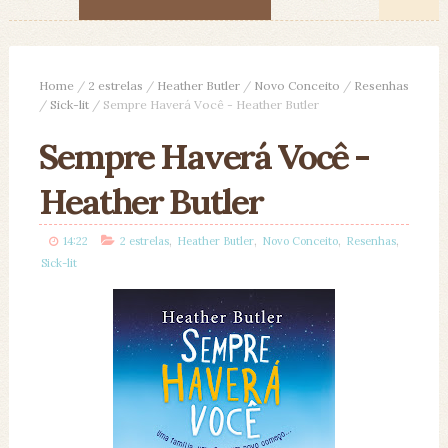
Home
/
2 estrelas
/
Heather Butler
/
Novo Conceito
/
Resenhas
/
Sick-lit
/
Sempre Haverá Você - Heather Butler
Sempre Haverá Você -
Heather Butler
,
,
,
,
14:22
2 estrelas
Heather Butler
Novo Conceito
Resenhas
Sick-lit