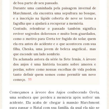
de boa parte de seu passado.
Durante uma caminhada pela paisagem invernal de
Marchmont, ela encontra uma sepultura no bosque,
e a inscrição na lápide coberta de neve se torna a
fagulha que a ajudará a recuperar a memória.
Contudo, relembrar o passado também significa
reviver segredos dolorosos e muito bem guardados,
como o motivo para Greta ter fugido do solar, quem
ela era antes do acidente e o que aconteceu com sua
filha, Cheska, uma jovem de beleza angelical... mas
que esconde um lado sombrio.
Da aclamada autora da série As Sete Irmãs, A árvore
dos anjos é uma história tocante sobre amores e
perdas, sobre como nossas escolhas de vida podem
tanto definir quem somos como permitir um novo
começo.
Começamos a árvore dos Anjos conhecendo Greta,
uma senhora que perdeu a memória após sofrer um
acidente. Ela acaba de chegar à mansão Marchmont
para passar o Natal com sua família, da qual ela não se