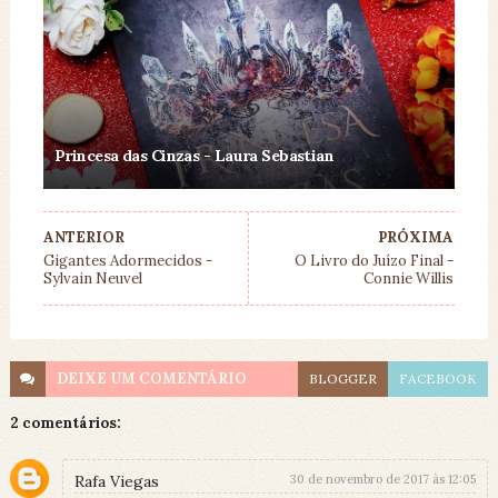
Princesa das Cinzas - Laura Sebastian
ANTERIOR
PRÓXIMA
Gigantes Adormecidos -
O Livro do Juízo Final -
Sylvain Neuvel
Connie Willis
DEIXE UM
COMENTÁRIO
BLOGGER
FACEBOOK
2 comentários:
Rafa Viegas
30 de novembro de 2017 às 12:05