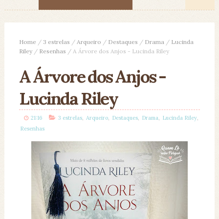
Home
/
3 estrelas
/
Arqueiro
/
Destaques
/
Drama
/
Lucinda
Riley
/
Resenhas
/
A Árvore dos Anjos - Lucinda Riley
A Árvore dos Anjos -
Lucinda Riley
,
,
,
,
,
21:16
3 estrelas
Arqueiro
Destaques
Drama
Lucinda Riley
Resenhas