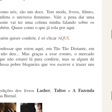
como nós, são um doce. Tem moda, livros, filmes,
nfeita o universo feminino. Vale a pena dar uma
mente vai ter uma coluna minha falando sobre os
ambém. Quase como o que já rola por aqui.
guém quiser conferir, é só clicar
AQUI.
nfessar que estou aqui, em Tão Tão Distante, em
e não deu... Mas graças a esse evento, o mercado
 que não estarei lá para conferie, mas se algum de
ssa pobre blogueira que vos escreve e trazer uns
Lasher
Taltos
A Fazenda
edições dos livros
,
e
a Bienal.