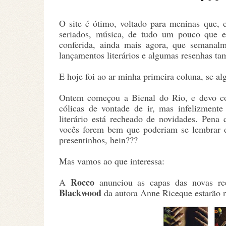
O site é ótimo, voltado para meninas que, 
seriados, música, de tudo um pouco que e
conferida, ainda mais agora, que semanal
lançamentos literários e algumas resenhas t
E hoje foi ao ar minha primeira coluna, se al
Ontem começou a Bienal do Rio, e devo co
cólicas de vontade de ir, mas infelizment
literário está recheado de novidades. Pena
vocês forem bem que poderiam se lembrar de
presentinhos, hein???
Mas vamos ao que interessa:
Rocco
A
anunciou as capas das novas re
Blackwood
da autora Anne Riceque estarão n