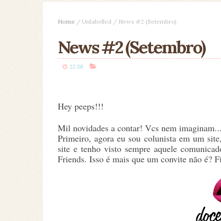
Home
/
Unlabelled
/
News #2 (Setembro)
News #2 (Setembro)
22:38
Hey peeps!!!
Mil novidades a contar! Vcs nem imaginam..
Primeiro, agora eu sou colunista em um sit
site e tenho visto sempre aquele comunicad
Friends. Isso é mais que um convite não é? F