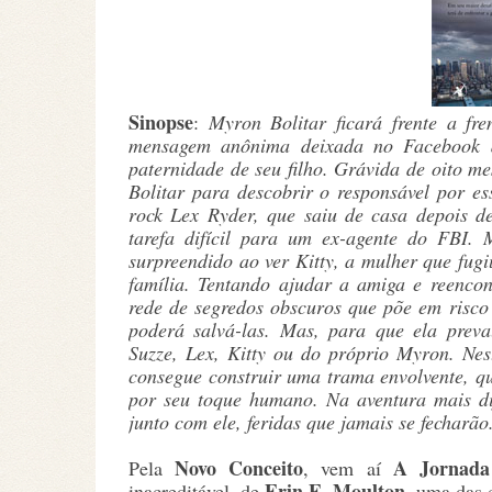
Sinopse
:
Myron Bolitar ficará frente a f
mensagem anônima deixada no Facebook d
paternidade de seu filho. Grávida de oito m
Bolitar para descobrir o responsável por es
rock Lex Ryder, que saiu de casa depois de
tarefa difícil para um ex-agente do FBI
surpreendido ao ver Kitty, a mulher que fug
família. Tentando ajudar a amiga e reenco
rede de segredos obscuros que põe em risco
poderá salvá-las. Mas, para que ela preva
Suzze, Lex, Kitty ou do próprio Myron. Ne
consegue construir uma trama envolvente, qu
por seu toque humano. Na aventura mais dif
junto com ele, feridas que jamais se fecharã
Novo Conceito
A Jornada
Pela
, vem aí
Erin E. Moulton
inacreditável, de
, uma das 