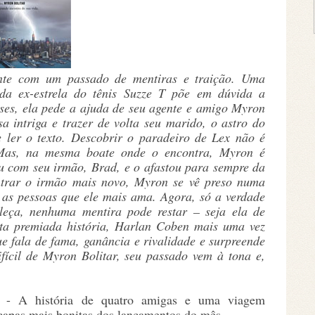
rente com um passado de mentiras e traição. Uma
a ex-estrela do tênis Suzze T põe em dúvida a
eses, ela pede a ajuda de seu agente e amigo Myron
sa intriga e trazer de volta seu marido, o astro do
 ler o texto. Descobrir o paradeiro de Lex não é
. Mas, na mesma boate onde o encontra, Myron é
iu com seu irmão, Brad, e o afastou para sempre da
ntrar o irmão mais novo, Myron se vê preso numa
 as pessoas que ele mais ama. Agora, só a verdade
leça, nenhuma mentira pode restar – seja ela de
sta premiada história, Harlan Coben mais uma vez
e fala de fama, ganância e rivalidade e surpreende
ícil de Myron Bolitar, seu passado vem à tona e,
o.
- A história de quatro amigas e uma viagem
capas mais bonitas dos lançamentos do mês.