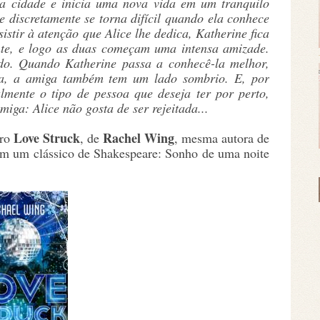
a cidade e inicia uma nova vida em um tranquilo
e discretamente se torna difícil quando ela conhece
sistir à atenção que Alice lhe dedica, Katherine fica
te, e logo as duas começam uma intensa amizade.
do. Quando Katherine passa a conhecê-la melhor,
ra, a amiga também tem um lado sombrio. E, por
almente o tipo de pessoa que deseja ter por perto,
iga: Alice não gosta de ser rejeitada...
Love Struck
Rachel Wing
vro
, de
, mesma autora de
 em um clássico de Shakespeare: Sonho de uma noite