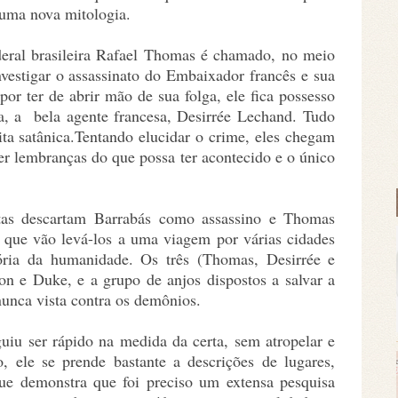
 uma nova mitologia.
eral brasileira Rafael Thomas é chamado, no meio
nvestigar o assassinato do Embaixador francês e sua
por ter de abrir mão de sua folga, ele fica possesso
ra, a bela agente francesa, Desirrée Lechand. Tudo
ita satânica.Tentando elucidar o crime, eles chegam
ser lembranças do que possa ter acontecido e o único
stas descartam Barrabás como assassino e Thomas
 que vão levá-los a uma viagem por várias cidades
ória da humanidade. Os três (Thomas, Desirrée e
on e Duke, e a grupo de anjos dispostos a salvar a
nunca vista contra os demônios.
uiu ser rápido na medida da certa, sem atropelar e
 ele se prende bastante a descrições de lugares,
 que demonstra que foi preciso um extensa pesquisa