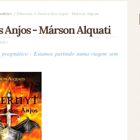
asileiro
/
Ethernyt, A Guerra dos Anjos - Márson Alquati
s Anjos - Márson Alquati
leiro
 pragmático - Estamos partindo numa viagem sem