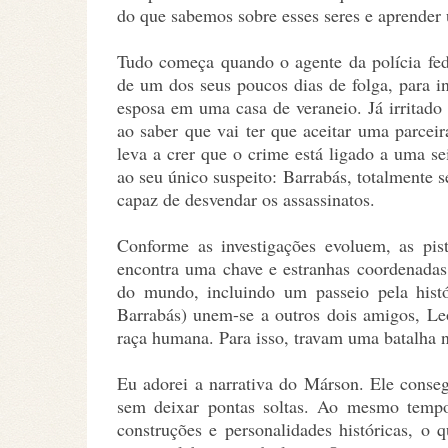
do que sabemos sobre esses seres e aprender
Tudo começa quando o agente da polícia fed
de um dos seus poucos dias de folga, para i
esposa em uma casa de veraneio. Já irritado 
ao saber que vai ter que aceitar uma parcei
leva a crer que o crime está ligado a uma se
ao seu único suspeito: Barrabás, totalmente 
capaz de desvendar os assassinatos.
Conforme as investigações evoluem, as pi
encontra uma chave e estranhas coordenadas
do mundo, incluindo um passeio pela hist
Barrabás) unem-se a outros dois amigos, Le
raça humana. Para isso, travam uma batalha 
Eu adorei a narrativa do Márson. Ele conseg
sem deixar pontas soltas. Ao mesmo tempo,
construções e personalidades históricas, o