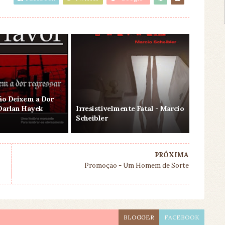
Não Deixem a Dor
Darlan Hayek
Irresistivelmente Fatal - Marcio
Scheibler
PRÓXIMA
Promoção - Um Homem de Sorte
BLOGGER
FACEBOOK