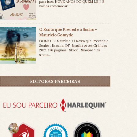
para isso: NOVE ANOS DO QUEM LÊ!!! E
vamos comemorar ...
O Rosto que Precede o Sonho -
Maurício Gomyde
GOMYDE, Maurício. O Rosto que Precede o
Sonho . Brasília, DF: Brasília Artes Gráficas,
2012. 176 páginas. Skoob . Sinopse “Os
sinais...
EDITORAS PARCEIRAS