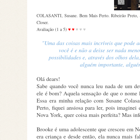
COLASANTI, Susane. Bem Mais Perto. Ribeirão Preto, S
Closer.
Avaliação (1 a 5)
♥ ♥
♥ ♥ ♥
"Uma das coisas mais incríveis que pode 
você é e não a deixe ser nada menos
possibilidades e, através dos olhos de
alguém importante, alguém
Olá dears!
Sabe quando você nunca leu nada de um det
ele é bom? Aquela sensação de que o nome lh
Essa era minha relação com Susane Colas
Perto, fiquei ansiosa para ler, pois imaginei
Nova York, quer coisa mais perfeita? Mas inf
Brooke é uma adolescente que cresceu em No
era criança e desde então, ela nunca mais 