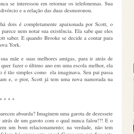
nunca se interessou em retornar os telefonemas. Sua
divórcio e a relação das duas desmoronou.
há dois é completamente apaixonada por Scott, o
 parece nem notar sua existência. Ela sabe que eles
ott saber. E quando Brooke se decide a contar para
Nova York.
 sua mãe e suas melhores amigas, para ir atrás de
quer fazer o último ano em uma escola melhor, ela
o é tão simples como ela imaginava. Seu pai passa
lam e, o pior, Scott já tem uma nova namorada na
* * * *
e pareceu absurda? Imaginem uma garota de dezessete
r atrás de um garoto com o qual nunca falou!?! E o
tem um bom relacionamento; na verdade, não tem