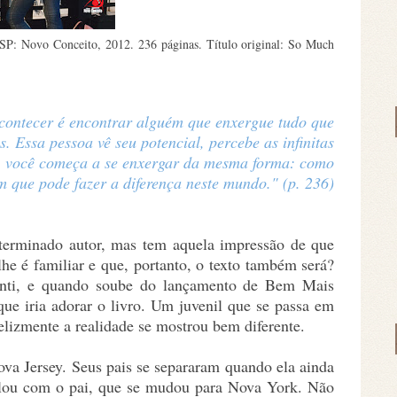
P: Novo Conceito, 2012. 236 páginas. Título original: So Much
acontecer é encontrar alguém que enxergue tudo que
. Essa pessoa vê seu potencial, percebe as infinitas
la, você começa a se enxergar da mesma forma: como
 que pode fazer a diferença neste mundo." (p. 236)
erminado autor, mas tem aquela impressão de que
e é familiar e que, portanto, o texto também será?
anti, e quando soube do lançamento de Bem Mais
 que iria adorar o livro. Um juvenil que se passa em
elizmente a realidade se mostrou bem diferente.
va Jersey. Seus pais se separaram quando ela ainda
falou com o pai, que se mudou para Nova York. Não