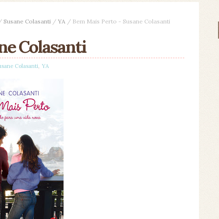
/
Susane Colasanti
/
YA
/
Bem Mais Perto - Susane Colasanti
ne Colasanti
,
usane Colasanti
YA