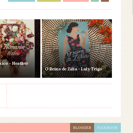
ico - Heather
O Reino de Zália - Luly Trigo
BLOGGER
FACEBOOK