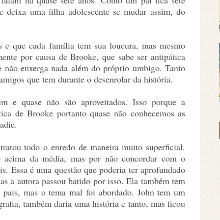
 falam há quase sete anos! Como um pai fica sete
 deixa uma filha adolescente se mudar assim, do
es e que cada família tem sua loucura, mas mesmo
mente por causa de Brooke, que sabe ser antipática
 não enxerga nada além do próprio umbigo. Tanto
migos que tem durante o desenrolar da história.
em e quase não são aproveitados. Isso porque a
ótica de Brooke portanto quase não conhecemos as
adie.
tratou todo o enredo de maneira muito superficial.
o acima da média, mas por não concordar com o
veis. Essa é uma questão que poderia ter aprofundado
mas a autora passou batido por isso. Ela também tem
s pais, mas o tema mal foi abordado. John tem um
afia, também daria uma história e tanto, mas ficou