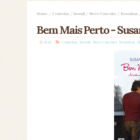
Home
/
2 estrelas
/
Juvenil
/
Novo Conceito
/
Resenhas
Bem Mais Perto - Susa
,
,
,
,
15:42
2 estrelas
Juvenil
Novo Conceito
Resenhas
S