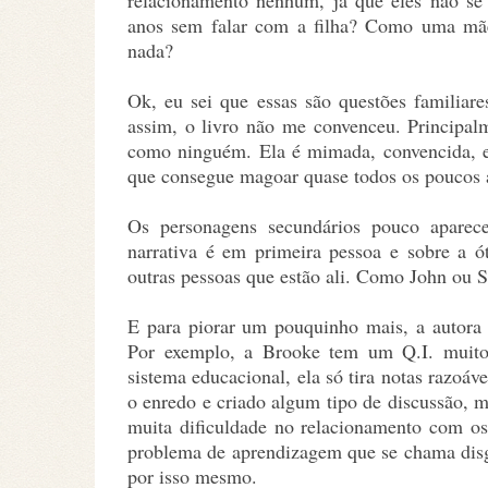
relacionamento nenhum, já que eles não se
anos sem falar com a filha? Como uma mãe
nada?
Ok, eu sei que essas são questões familiar
assim, o livro não me convenceu. Principal
como ninguém. Ela é mimada, convencida, e
que consegue magoar quase todos os poucos a
Os personagens secundários pouco aparec
narrativa é em primeira pessoa e sobre a 
outras pessoas que estão ali. Como John ou S
E para piorar um pouquinho mais, a autora 
Por exemplo, a Brooke tem um Q.I. muit
sistema educacional, ela só tira notas razoá
o enredo e criado algum tipo de discussão, 
muita dificuldade no relacionamento com o
problema de aprendizagem que se chama disgr
por isso mesmo.