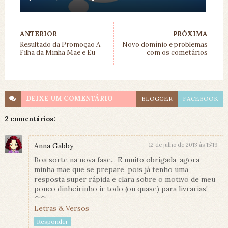
ANTERIOR
PRÓXIMA
Resultado da Promoção A
Novo domínio e problemas
Filha da Minha Mãe e Eu
com os cometários
DEIXE UM
COMENTÁRIO
BLOGGER
FACEBOOK
2 comentários:
Anna Gabby
12 de julho de 2013 às 15:19
Boa sorte na nova fase... E muito obrigada, agora
minha mãe que se prepare, pois já tenho uma
resposta super rápida e clara sobre o motivo de meu
pouco dinheirinho ir todo (ou quase) para livrarias!
^^
Letras & Versos
Responder