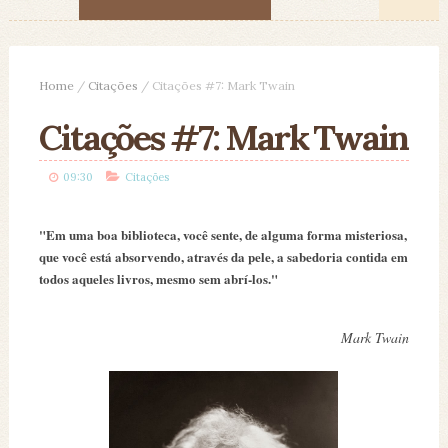
Home
/
Citações
/
Citações #7: Mark Twain
Citações #7: Mark Twain
09:30
Citações
"Em uma boa biblioteca, você sente, de alguma forma misteriosa,
que você está absorvendo, através da pele, a sabedoria contida em
todos aqueles livros, mesmo sem abrí-los."
Mark Twain