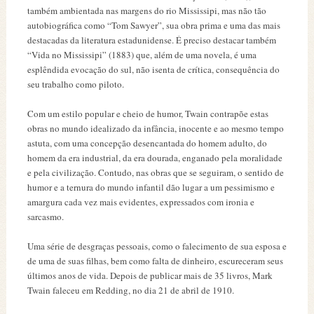
também ambientada nas margens do rio Mississipi, mas não tão
autobiográfica como “Tom Sawyer”, sua obra prima e uma das mais
destacadas da literatura estadunidense. É preciso destacar também
“Vida no Mississipi” (1883) que, além de uma novela, é uma
esplêndida evocação do sul, não isenta de crítica, consequência do
seu trabalho como piloto.
Com um estilo popular e cheio de humor, Twain contrapõe estas
obras no mundo idealizado da infância, inocente e ao mesmo tempo
astuta, com uma concepção desencantada do homem adulto, do
homem da era industrial, da era dourada, enganado pela moralidade
e pela civilização. Contudo, nas obras que se seguiram, o sentido de
humor e a ternura do mundo infantil dão lugar a um pessimismo e
amargura cada vez mais evidentes, expressados com ironia e
sarcasmo.
Uma série de desgraças pessoais, como o falecimento de sua esposa e
de uma de suas filhas, bem como falta de dinheiro, escureceram seus
últimos anos de vida. Depois de publicar mais de 35 livros, Mark
Twain faleceu em Redding, no dia 21 de abril de 1910.