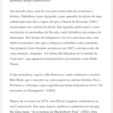
primeiros artigos jornalísticos.
Aos dezoito anos, saiu de casa para correr atrás de aventuras e
fortuna. Trabalhou como tipógrafo, como aprendiz de piloto de uma
embarcação movida a vapor, até que a Guerra da Secessão (1861)
interrompeu sua carreira de piloto. Em seguida, partiu para o oeste,
em direção às montanhas de Nevada, onde trabalhou em campos de
mineração. Seu desejo de enriquecer o levou a procurar ouro, sem
muitos resultados, fato que o obrigou a trabalhar como jornalista.
Seu primeiro êxito literário aconteceu em 1865, com um conto de
curta duração, chamado “A Célebre Rã Saltadora do Condado de
Calaveras”, que apareceu num periódico já assinado como Mark
Twain.
Como jornalista, viajou a São Francisco, onde conheceu o escritor
Bret Harte, que o incentivou a prosseguir na carreira literária. Foi a
Polinésia e à Europa, cujas experiências foram relatadas no livro “Os
inocentes no Estrangeiro” (1869).
Depois de se casar, em 1870, com Olivia Langdon, estabeleceu-se
em Connecticut. Seis anos depois, publicou a primeira novela que
lhe daria fama: “As aventuras de Huckleberry Finn” (1882), obra