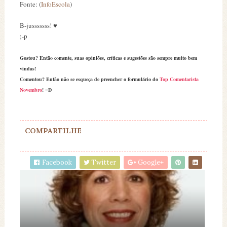
Fonte: (
InfoEscola
)
B-jusssssss! ♥
;-p
Gostou? Então comente, suas opiniões, críticas e sugestões são sempre muito bem
vindas!
Comentou? Então não se esqueça de preencher o formulário do
Top Comentarista
Novembro
! =D
COMPARTILHE
Facebook
Twitter
Google+