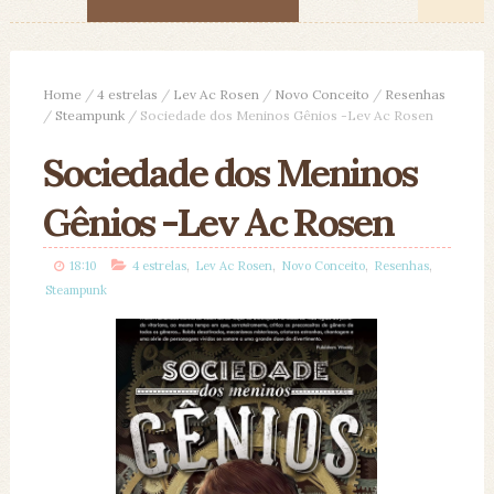
Home
/
4 estrelas
/
Lev Ac Rosen
/
Novo Conceito
/
Resenhas
/
Steampunk
/
Sociedade dos Meninos Gênios -Lev Ac Rosen
Sociedade dos Meninos
Gênios -Lev Ac Rosen
,
,
,
,
18:10
4 estrelas
Lev Ac Rosen
Novo Conceito
Resenhas
Steampunk