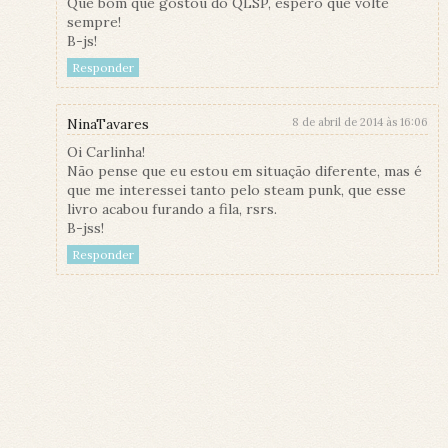
Que bom que gostou do QLSP, espero que volte
sempre!
B-js!
Responder
NinaTavares
8 de abril de 2014 às 16:06
Oi Carlinha!
Não pense que eu estou em situação diferente, mas é
que me interessei tanto pelo steam punk, que esse
livro acabou furando a fila, rsrs.
B-jss!
Responder