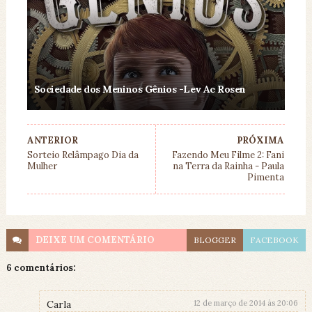
Sociedade dos Meninos Gênios -Lev Ac Rosen
ANTERIOR
PRÓXIMA
Sorteio Relâmpago Dia da
Fazendo Meu Filme 2: Fani
Mulher
na Terra da Rainha - Paula
Pimenta
DEIXE UM
COMENTÁRIO
BLOGGER
FACEBOOK
6 comentários:
Carla
12 de março de 2014 às 20:06