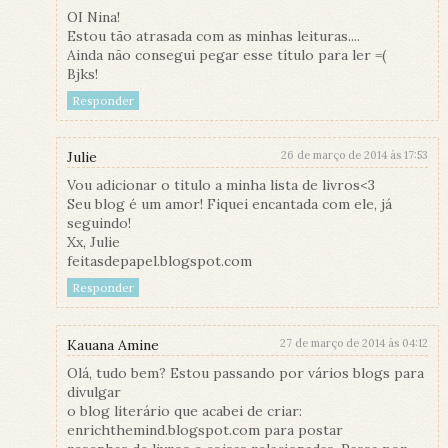
OI Nina!
Estou tão atrasada com as minhas leituras....
Ainda não consegui pegar esse título para ler =(
Bjks!
Responder
Julie
26 de março de 2014 às 17:53
Vou adicionar o titulo a minha lista de livros<3
Seu blog é um amor! Fiquei encantada com ele, já
seguindo!
Xx, Julie
feitasdepapel.blogspot.com
Responder
Kauana Amine
27 de março de 2014 às 04:12
Olá, tudo bem? Estou passando por vários blogs para
divulgar
o blog literário que acabei de criar:
enrichthemind.blogspot.com para postar