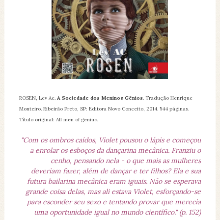
ROSEN, Lev Ac.
A Sociedade dos Meninos Gênios
. Tradução Henrique
Monteiro. Ribeirão Preto, SP: Editora Novo Conceito, 2014. 544 páginas.
Título original: All men of genius.
"Com os ombros caídos, Violet pousou o lápis e começou
a enrolar os esboços da dançarina mecânica. Franziu o
cenho, pensando nela - o que mais as mulheres
deveriam fazer, além de dançar e ter filhos? Ela e sua
futura bailarina mecânica eram iguais. Não se esperava
grande coisa delas, mas ali estava Violet, esforçando-se
para esconder seu sexo e tentando provar que merecia
uma oportunidade igual no mundo científico." (p. 152)