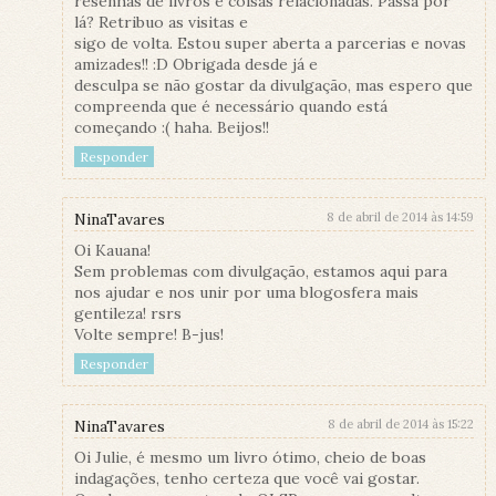
resenhas de livros e coisas relacionadas. Passa por
lá? Retribuo as visitas e
sigo de volta. Estou super aberta a parcerias e novas
amizades!! :D Obrigada desde já e
desculpa se não gostar da divulgação, mas espero que
compreenda que é necessário quando está
começando :( haha. Beijos!!
Responder
NinaTavares
8 de abril de 2014 às 14:59
Oi Kauana!
Sem problemas com divulgação, estamos aqui para
nos ajudar e nos unir por uma blogosfera mais
gentileza! rsrs
Volte sempre! B-jus!
Responder
NinaTavares
8 de abril de 2014 às 15:22
Oi Julie, é mesmo um livro ótimo, cheio de boas
indagações, tenho certeza que você vai gostar.