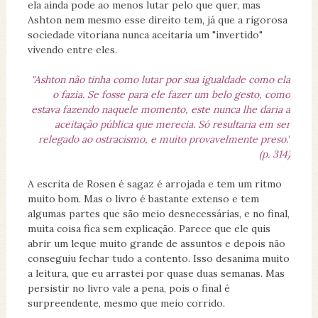
ela ainda pode ao menos lutar pelo que quer, mas
Ashton nem mesmo esse direito tem, já que a rigorosa
sociedade vitoriana nunca aceitaria um "invertido"
vivendo entre eles.
"Ashton não tinha como lutar por sua igualdade como ela
o fazia. Se fosse para ele fazer um belo gesto, como
estava fazendo naquele momento, este nunca lhe daria a
aceitação pública que merecia. Só resultaria em ser
relegado ao ostracismo, e muito provavelmente preso."
(p. 314)
A escrita de Rosen é sagaz é arrojada e tem um ritmo
muito bom. Mas o livro é bastante extenso e tem
algumas partes que são meio desnecessárias, e no final,
muita coisa fica sem explicação. Parece que ele quis
abrir um leque muito grande de assuntos e depois não
conseguiu fechar tudo a contento. Isso desanima muito
a leitura, que eu arrastei por quase duas semanas. Mas
persistir no livro vale a pena, pois o final é
surpreendente, mesmo que meio corrido.