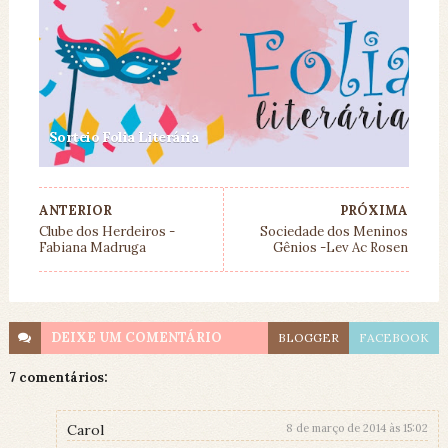
Sorteio Folia Literária
ANTERIOR
PRÓXIMA
Clube dos Herdeiros -
Sociedade dos Meninos
Fabiana Madruga
Gênios -Lev Ac Rosen
DEIXE UM
COMENTÁRIO
BLOGGER
FACEBOOK
7 comentários:
Carol
8 de março de 2014 às 15:02