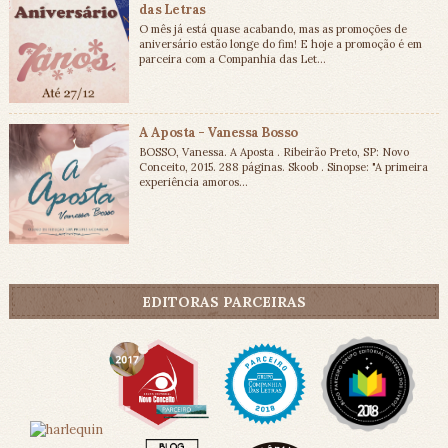
das Letras
O mês já está quase acabando, mas as promoções de
aniversário estão longe do fim! E hoje a promoção é em
parceira com a Companhia das Let...
A Aposta - Vanessa Bosso
BOSSO, Vanessa. A Aposta . Ribeirão Preto, SP: Novo
Conceito, 2015. 288 páginas. Skoob . Sinopse: "A primeira
experiência amoros...
EDITORAS PARCEIRAS