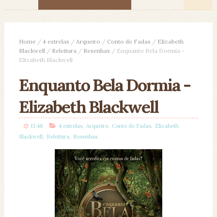
Home
/
4 estrelas
/
Arqueiro
/
Conto de Fadas
/
Elizabeth
Blackwell
/
Releitura
/
Resenhas
/
Enquanto Bela Dormia -
Elizabeth Blackwell
Enquanto Bela Dormia -
Elizabeth Blackwell
,
,
,
13:48
4 estrelas
Arqueiro
Conto de Fadas
Elizabeth
,
,
Blackwell
Releitura
Resenhas