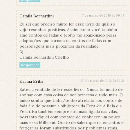
Camila Bernardini
7 de março de 2016 às 09:47
Eu sei que preciso muito ler esse livro do qual só
vejo resenhas positivas. Assim como você também
amo contos de fadas e tebho me apaixonado pelas
adaptações que tornam os contos de fadas com
personagens mais próximos da realidade.
Bj
Camila Bernardini Coelho
Responder
Karina Erika
20 de março de 2016 às 20:21
Bateu a vontade de ler esse livro... Nunca fui muito de
sonhar com essa coisa de ser princesa e tudo mais. O
único sonho que tinha/tenho atrelado aos contos de
fada é o de possuir a biblioteca da Fera (de A Bela e a
Fera). Eu também sempre sou mais ligada nas vilãs,
portanto fiquei com vontade de conhecer um pouco
mais essa Millicent. Gosto de saber que os encantos e
feitiçarias foram substituídos por problemas reais,