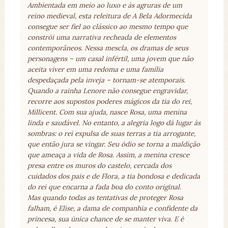
Ambientada em meio ao luxo e às agruras de um
reino medieval, esta releitura de A Bela Adormecida
consegue ser fiel ao clássico ao mesmo tempo que
constrói uma narrativa recheada de elementos
contemporâneos. Nessa mescla, os dramas de seus
personagens – um casal infértil, uma jovem que não
aceita viver em uma redoma e uma família
despedaçada pela inveja – tornam-se atemporais.
Quando a rainha Lenore não consegue engravidar,
recorre aos supostos poderes mágicos da tia do rei,
Millicent. Com sua ajuda, nasce Rosa, uma menina
linda e saudável. No entanto, a alegria logo dá lugar às
sombras: o rei expulsa de suas terras a tia arrogante,
que então jura se vingar. Seu ódio se torna a maldição
que ameaça a vida de Rosa. Assim, a menina cresce
presa entre os muros do castelo, cercada dos
cuidados dos pais e de Flora, a tia bondosa e dedicada
do rei que encarna a fada boa do conto original.
Mas quando todas as tentativas de proteger Rosa
falham, é Elise, a dama de companhia e confidente da
princesa, sua única chance de se manter viva. E é