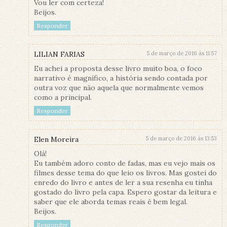
Vou ler com certeza!
Beijos.
Responder
LILIAN FARIAS
5 de março de 2016 às 11:57
Eu achei a proposta desse livro muito boa, o foco
narrativo é magnífico, a história sendo contada por
outra voz que não aquela que normalmente vemos
como a principal.
Responder
Elen Moreira
5 de março de 2016 às 13:53
Olá!
Eu também adoro conto de fadas, mas eu vejo mais os
filmes desse tema do que leio os livros. Mas gostei do
enredo do livro e antes de ler a sua resenha eu tinha
gostado do livro pela capa. Espero gostar da leitura e
saber que ele aborda temas reais é bem legal.
Beijos.
Responder