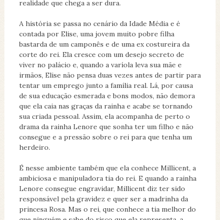
realidade que chega a ser dura.
A história se passa no cenário da Idade Média e é
contada por Elise, uma jovem muito pobre filha
bastarda de um camponês e de uma ex costureira da
corte do rei. Ela cresce com um desejo secreto de
viver no palácio e, quando a varíola leva sua mãe e
irmãos, Elise não pensa duas vezes antes de partir para
tentar um emprego junto a família real. Lá, por causa
de sua educação esmerada e bons modos, não demora
que ela caia nas graças da rainha e acabe se tornando
sua criada pessoal. Assim, ela acompanha de perto o
drama da rainha Lenore que sonha ter um filho e não
consegue e a pressão sobre o rei para que tenha um
herdeiro.
É nesse ambiente também que ela conhece Millicent, a
ambiciosa e manipuladora tia do rei. E quando a rainha
Lenore consegue engravidar, Millicent diz ter sido
responsável pela gravidez e quer ser a madrinha da
princesa Rosa. Mas o rei, que conhece a tia melhor do
que ninguém e sabe do risco que ela representa, a