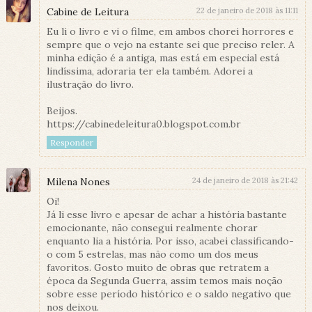
Cabine de Leitura
22 de janeiro de 2018 às 11:11
Eu li o livro e vi o filme, em ambos chorei horrores e
sempre que o vejo na estante sei que preciso reler. A
minha edição é a antiga, mas está em especial está
lindíssima, adoraria ter ela também. Adorei a
ilustração do livro.
Beijos.
https://cabinedeleitura0.blogspot.com.br
Responder
Milena Nones
24 de janeiro de 2018 às 21:42
Oi!
Já li esse livro e apesar de achar a história bastante
emocionante, não consegui realmente chorar
enquanto lia a história. Por isso, acabei classificando-
o com 5 estrelas, mas não como um dos meus
favoritos. Gosto muito de obras que retratem a
época da Segunda Guerra, assim temos mais noção
sobre esse período histórico e o saldo negativo que
nos deixou.