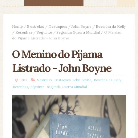
Home
/
5 estrelas
/
Destaques
/
John Boyne
/
Resenha da Kelly
/
Resenhas
/
Seguinte
/
Segunda Guerra Mundial
/
O Menino
do Pijama Listrado - John Boyne
O Menino do Pijama
Listrado - John Boyne
,
,
,
,
15:07
5 estrelas
Destaques
John Boyne
Resenha da Kelly
,
,
Resenhas
Seguinte
Segunda Guerra Mundial