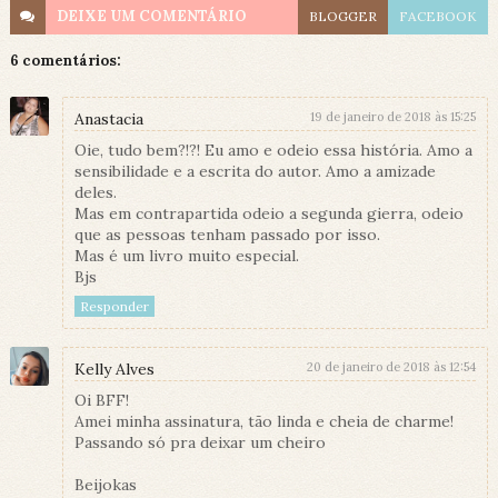
DEIXE UM
COMENTÁRIO
BLOGGER
FACEBOOK
6 comentários:
Anastacia
19 de janeiro de 2018 às 15:25
Oie, tudo bem?!?! Eu amo e odeio essa história. Amo a
sensibilidade e a escrita do autor. Amo a amizade
deles.
Mas em contrapartida odeio a segunda gierra, odeio
que as pessoas tenham passado por isso.
Mas é um livro muito especial.
Bjs
Responder
Kelly Alves
20 de janeiro de 2018 às 12:54
Oi BFF!
Amei minha assinatura, tão linda e cheia de charme!
Passando só pra deixar um cheiro
Beijokas