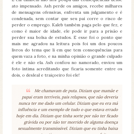
ato impensado. Ash perde os amigos, recebe milhares
de mensagens ofensivas, enfrenta um julgamento e é
condenada, sem contar que seu pai corre o risco de
perder o emprego. Kaleb também paga pelo que fez, e
como é maior de idade, ele pode ir para a prisão e
perder sua bolsa de estudos. E esse foi o ponto que
mais me agradou na leitura pois foi um dos poucos
livros do tema que li em que tem consequências para
quem vaza a foto, e na minha opinião o grande culpado
é ele e não ela. Ash confiou no namorado, enviou um
foto íntima acreditando que ficaria somente entre os
dois, o desleal e traiçoeiro foi ele!
Me chamavam de puta. Diziam que mamãe e
papai eram terríveis, pais relapsos, que não deveria
nunca ter me dado um celular. Diziam que eu era má
influência e um exemplo de tudo o que estava errado
hoje em dia. Diziam que tinha sorte por não ter ficado
grávida ou por não ter morrido de alguma doença
sexualmente transmissível. Diziam que eu tinha baixa