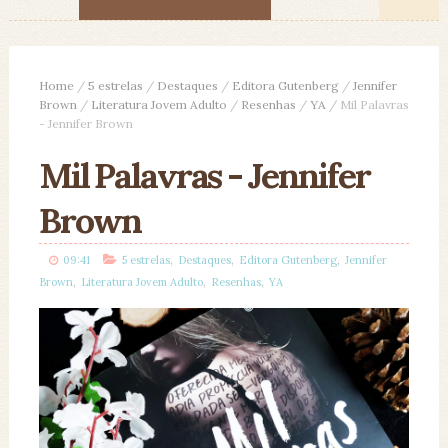
Home
/
5 estrelas
/
Destaques
/
Editora Gutenberg
/
Jennifer
Brown
/
Literatura Jovem Adulto
/
Resenhas
/
YA
/
Mil Palavras
- Jennifer Brown
Mil Palavras - Jennifer
Brown
,
,
,
09:41
5 estrelas
Destaques
Editora Gutenberg
Jennifer
,
,
,
Brown
Literatura Jovem Adulto
Resenhas
YA