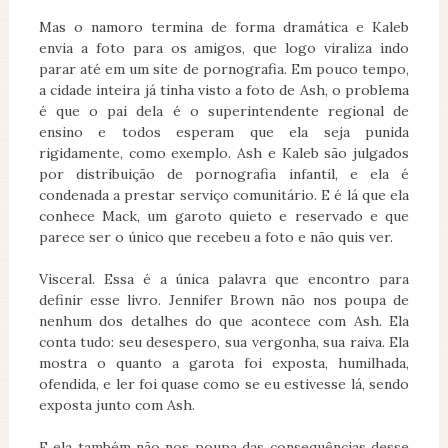
Mas o namoro termina de forma dramática e Kaleb
envia a foto para os amigos, que logo viraliza indo
parar até em um site de pornografia. Em pouco tempo,
a cidade inteira já tinha visto a foto de Ash, o problema
é que o pai dela é o superintendente regional de
ensino e todos esperam que ela seja punida
rigidamente, como exemplo. Ash e Kaleb são julgados
por distribuição de pornografia infantil, e ela é
condenada a prestar serviço comunitário. E é lá que ela
conhece Mack, um garoto quieto e reservado e que
parece ser o único que recebeu a foto e não quis ver.
Visceral. Essa é a única palavra que encontro para
definir esse livro. Jennifer Brown não nos poupa de
nenhum dos detalhes do que acontece com Ash. Ela
conta tudo: seu desespero, sua vergonha, sua raiva. Ela
mostra o quanto a garota foi exposta, humilhada,
ofendida, e ler foi quase como se eu estivesse lá, sendo
exposta junto com Ash.
E ela também não nos poupa das consequências desse