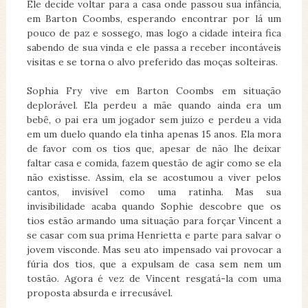
Ele decide voltar para a casa onde passou sua infância,
em Barton Coombs, esperando encontrar por lá um
pouco de paz e sossego, mas logo a cidade inteira fica
sabendo de sua vinda e ele passa a receber incontáveis
visitas e se torna o alvo preferido das moças solteiras.
Sophia Fry vive em Barton Coombs em situação
deplorável. Ela perdeu a mãe quando ainda era um
bebê, o pai era um jogador sem juízo e perdeu a vida
em um duelo quando ela tinha apenas 15 anos. Ela mora
de favor com os tios que, apesar de não lhe deixar
faltar casa e comida, fazem questão de agir como se ela
não existisse. Assim, ela se acostumou a viver pelos
cantos, invisível como uma ratinha. Mas sua
invisibilidade acaba quando Sophie descobre que os
tios estão armando uma situação para forçar Vincent a
se casar com sua prima Henrietta e parte para salvar o
jovem visconde. Mas seu ato impensado vai provocar a
fúria dos tios, que a expulsam de casa sem nem um
tostão. Agora é vez de Vincent resgatá-la com uma
proposta absurda e irrecusável.