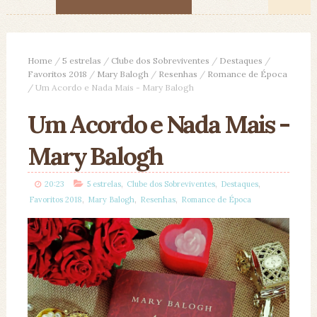
Home
/
5 estrelas
/
Clube dos Sobreviventes
/
Destaques
/
Favoritos 2018
/
Mary Balogh
/
Resenhas
/
Romance de Época
/
Um Acordo e Nada Mais - Mary Balogh
Um Acordo e Nada Mais -
Mary Balogh
,
,
,
20:23
5 estrelas
Clube dos Sobreviventes
Destaques
,
,
,
Favoritos 2018
Mary Balogh
Resenhas
Romance de Época