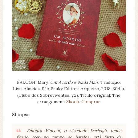
BALOGH, Mary.
Um Acordo e Nada Mais
. Tradução:
Lívia Almeida. São Paulo: Editora Arqueiro, 2018. 304 p.
(Clube dos Sobreviventes, v.2). Título original: The
arrangement.
Skoob
.
Comprar
.
Sinopse
Embora Vincent, o visconde Darleigh, tenha
ficado cego no campo de batalha, está farto da