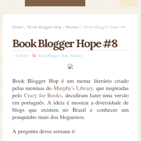
Home
/
Book Blogger Hop
/
Memes
/
Book Blogger Hope #8
Book Blogger Hope #8
,
10:38
Book Blogger Hop
Memes
Book Blogger Hop é um meme literário criado
pelas meninas do
Murphy's Library
, que inspiradas
pelo
Crazy for Books
, decidiram fazer uma versão
em português. A ideia é mostrar a diversidade de
blogs que existem no Brasil e conhecer um
pouquinho mais dos blogueiros.
A pergunta dessa semana é: