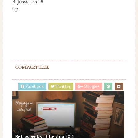
B-jusssssss! ♥
;-p
COMPARTILHE
Facebook
Twitter
Google+
Retrospectiva Literária 2011