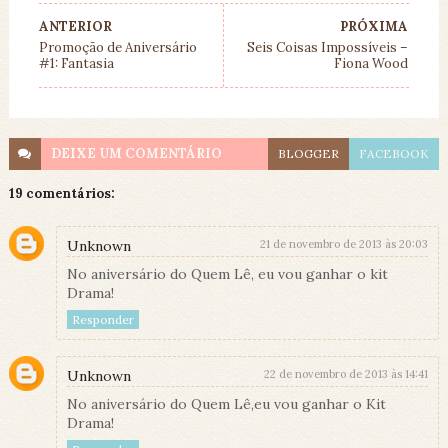
ANTERIOR
PRÓXIMA
Promoção de Aniversário
Seis Coisas Impossíveis –
#1: Fantasia
Fiona Wood
DEIXE UM
COMENTÁRIO
BLOGGER
FACEBOOK
19 comentários:
Unknown
21 de novembro de 2013 às 20:03
No aniversário do Quem Lê, eu vou ganhar o kit
Drama!
Responder
Unknown
22 de novembro de 2013 às 14:41
No aniversário do Quem Lê,eu vou ganhar o Kit
Drama!