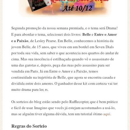
Segunda promoção da nossa semana premiada, e o tema será Drama!
Belle
Entre o Amor
E para abordar o tema, selecionei dois livros:
e
e a Paixão
, de Lesley Pearse. Em Belle, conhecemos a história da
jovem Belle, de 15 anos, que viveu em um bordel em Seven Dials
por toda sua vida, sem saber o que acontecia nos quartos do andar de
cima. Mas sua inocência é estilhaçada quando vê o assassinato de
uma das garotas e, depois, pega das ruas pelo assassino para ser
vendida em Paris. Já em Entre o Amor e a Paixão, temos
continuidade na trajetória de Belle, que agora se encontra casada e
dividida entre dois amores. O ganhador desse kit com certeza vai ter
muito drama para ler, rs.
Os sorteios do blog estão sendo pelo Rafflecopter, que é bem prático
e fácil de usar. Imagino que vocês já estejam acostumados a usá-lo,
mas se alguém tiver alguma dúvida, tem um tutorial ótimo
aqui.
Regras do Sorteio