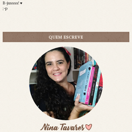
B-jussss! ♥
;-p
QUEM ESCREVE