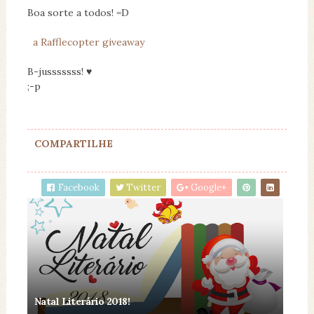
Boa sorte a todos! =D
a Rafflecopter giveaway
B-jusssssss! ♥
;-p
COMPARTILHE
Facebook
Twitter
Google+
Natal Literário 2018!