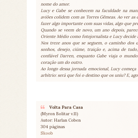
nome do amor.
Lucy e Gabe se conhecem na faculdade na manh
aviões colidem com as Torres Gêmeas. Ao ver as
fazer algo importante com suas vidas, algo que 
Quando se veem de novo, um ano depois, parec
Oriente Médio como fotojornalista e Lucy decide 
Nos treze anos que se seguem, o caminho dos do
sonhos, desejo, ciúme, traição e, acima de tu
confiável Darren, enquanto Gabe viaja o mundo.
coração um do outro.
Ao longo dessa jornada emocional, Lucy começa a
arbítrio: será que foi o destino que os uniu? E, a
Volta Para Casa
(Myron Bolitar v.11)
Autor: Harlan Coben
304 páginas
Skoob