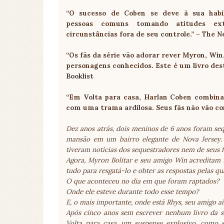
“O sucesso de Coben se deve à sua habi
pessoas comuns tomando atitudes ex
circunstâncias fora de seu controle.” – The 
“Os fãs da série vão adorar rever Myron, Win
personagens conhecidos. Este é um livro dest
Booklist
“Em Volta para casa, Harlan Coben combin
com uma trama ardilosa. Seus fãs não vão con
Dez anos atrás, dois meninos de 6 anos foram se
mansão em um bairro elegante de Nova Jersey. 
tiveram notícias dos sequestradores nem de seus f
Agora, Myron Bolitar e seu amigo Win acreditam t
tudo para resgatá-lo e obter as respostas pelas qu
O que aconteceu no dia em que foram raptados?
Onde ele esteve durante todo esse tempo?
E, o mais importante, onde está Rhys, seu amigo a
Após cinco anos sem escrever nenhum livro da sé
Volta para casa, um suspense explosivo, como s