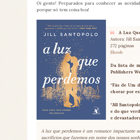
Oi gente! Preparados para conhecer as novida
porque só tem coisa boa!
A Luz Qu
Autora: Jill Sa
272 páginas
Skoob
Da lista de 
Publishers We
“Fãs de Um d
chorar por es
“Jill Santopo
e do que ver
e devastadora
A luz que perdemos é um romance impactante s
sacrifícios que fazemos em nome dos nossos sonh