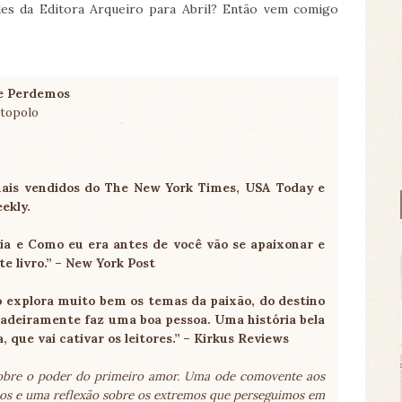
des da Editora Arqueiro para Abril? Então vem comigo
e Perdemos
ntopolo
mais vendidos do The New York Times, USA Today e
ekly.
ia e Como eu era antes de você vão se apaixonar e
te livro.” – New York Post
lo explora muito bem os temas da paixão, do destino
dadeiramente faz uma boa pessoa. Uma história bela
, que vai cativar os leitores.” – Kirkus Reviews
obre o poder do primeiro amor. Uma ode comovente aos
os e uma reflexão sobre os extremos que perseguimos em