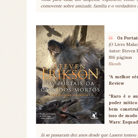
comovente sobre amizade, família e o verdadeiro si
Os Portai
(O Livro Malaz
Autor: Steven 
816 páginas
Skoob
“A melhor sér
Review
“Raro é o a
poder mític
bem construí
isso de modo 
Wars: Esquad
Já se passaram dez anos desde que Laseen tomou 