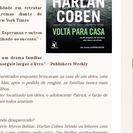
lidade em retratar
tremas diante de
New York Times
, Esperanza e outros
inado ao sucesso.” –
a um drama familiar
seguir largar o livro.” – Publishers Weekly
questrados enquanto brincavam na casa de um deles, uma
Mas, após o pedido de resgate, as famílias nunca mais
ilhos.
er localizado um deles, o adolescente Patrick, e farão de
ais todos anseiam:
inda desaparecido?
rie Myron Bolitar, Harlan Coben brinda os leitores com
ó o seu talento pode criar. Um thriller profundamente