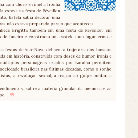
cha com choro e rímel a fronha
a estava na festa de Réveillon
to. Estela sabia decorar uma
mas não estava preparada para o que aconteceu.
nhece Brigitta também em uma festa de Réveillon, em
o de Janeiro e constroem um castelo num lugar ermo e
s festas de Ano-Novo definem a trajetória dos Jansson
ida em história, construída com doses de humor, ironia e
s múltiplos personagens criados por Batalha permitem
 sociedade brasileira nas últimas décadas, como o sonho
istas, a revolução sexual, a reação ao golpe militar, a
ndimentos, sobre a matéria granular da memória e as
mpo.