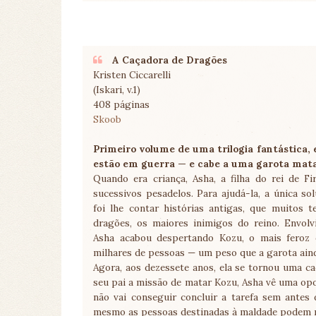
A Caçadora de Dragões
Kristen Ciccarelli
(Iskari, v.1)
408 páginas
Skoob
Primeiro volume de uma trilogia fantástica
estão em guerra — e cabe a uma garota matar
Quando era criança, Asha, a filha do rei de F
sucessivos pesadelos. Para ajudá-la, a única s
foi lhe contar histórias antigas, que muitos 
dragões, os maiores inimigos do reino. Envolv
Asha acabou despertando Kozu, o mais feroz
milhares de pessoas — um peso que a garota aind
Agora, aos dezessete anos, ela se tornou uma c
seu pai a missão de matar Kozu, Asha vê uma opo
não vai conseguir concluir a tarefa sem antes
mesmo as pessoas destinadas à maldade podem m