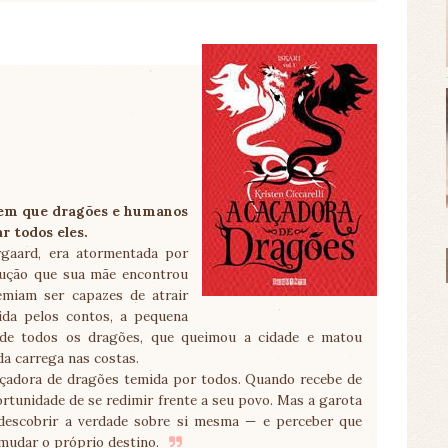
, em que dragões e humanos
 todos eles.
irgaard, era atormentada por
olução que sua mãe encontrou
temiam ser capazes de atrair
ida pelos contos, a pequena
 de todos os dragões, que queimou a cidade e matou
a carrega nas costas.
açadora de dragões temida por todos. Quando recebe de
rtunidade de se redimir frente a seu povo. Mas a garota
 descobrir a verdade sobre si mesma — e perceber que
udar o próprio destino.