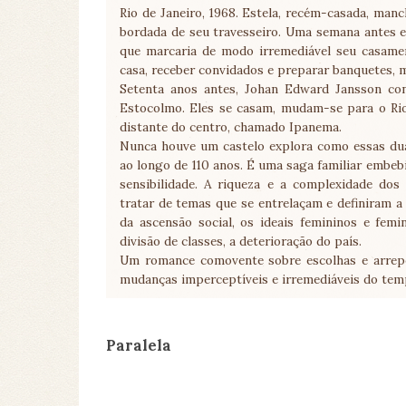
Rio de Janeiro, 1968. Estela, recém-casada, man
bordada de seu travesseiro. Uma semana antes el
que marcaria de modo irremediável seu casamen
casa, receber convidados e preparar banquetes, 
Setenta anos antes, Johan Edward Jansson co
Estocolmo. Eles se casam, mudam-se para o Ri
distante do centro, chamado Ipanema.
Nunca houve um castelo explora como essas dua
ao longo de 110 anos. É uma saga familiar embeb
sensibilidade. A riqueza e a complexidade do
tratar de temas que se entrelaçam e definiram a
da ascensão social, os ideais femininos e femin
divisão de classes, a deterioração do país.
Um romance comovente sobre escolhas e arrepe
mudanças imperceptíveis e irremediáveis do te
Paralela