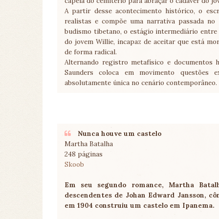
capela do cemitério para abraçar o cadáver do jo
A partir desse acontecimento histórico, o escr
realistas e compõe uma narrativa passada no 
budismo tibetano, o estágio intermediário entr
do jovem Willie, incapaz de aceitar que está m
de forma radical.
Alternando registro metafísico e documentos 
Saunders coloca em movimento questões exi
absolutamente única no cenário contemporâneo.
Nunca houve um castelo
Martha Batalha
248 páginas
Skoob
Em seu segundo romance, Martha Batalha
descendentes de Johan Edward Jansson, côns
em 1904 construiu um castelo em Ipanema.