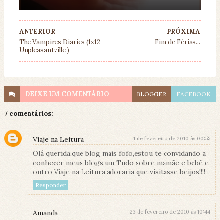
ANTERIOR
PRÓXIMA
The Vampires Diaries (1x12 -
Fim de Férias...
Unpleasantville )
DEIXE UM
COMENTÁRIO
BLOGGER
FACEBOOK
7 comentários:
Viaje na Leitura
1 de fevereiro de 2010 às 00:55
Olá querida,que blog mais fofo,estou te convidando a
conhecer meus blogs,um Tudo sobre mamãe e bebê e
outro Viaje na Leitura,adoraria que visitasse beijos!!!!
Responder
Amanda
23 de fevereiro de 2010 às 10:44