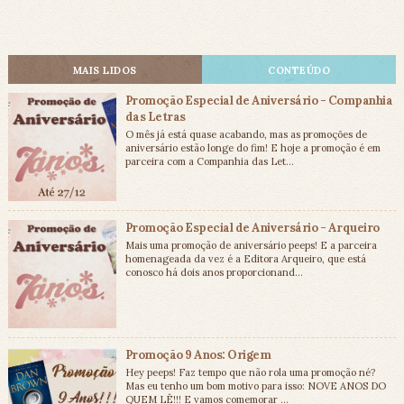
MAIS LIDOS
CONTEÚDO
Promoção Especial de Aniversário - Companhia
das Letras
O mês já está quase acabando, mas as promoções de
aniversário estão longe do fim! E hoje a promoção é em
parceira com a Companhia das Let...
Promoção Especial de Aniversário - Arqueiro
Mais uma promoção de aniversário peeps! E a parceira
homenageada da vez é a Editora Arqueiro, que está
conosco há dois anos proporcionand...
Promoção 9 Anos: Origem
Hey peeps! Faz tempo que não rola uma promoção né?
Mas eu tenho um bom motivo para isso: NOVE ANOS DO
QUEM LÊ!!! E vamos comemorar ...