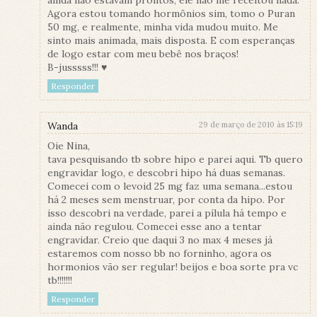
Agora estou tomando hormônios sim, tomo o Puran
50 mg, e realmente, minha vida mudou muito. Me
sinto mais animada, mais disposta. E com esperanças
de logo estar com meu bebê nos braços!
B-jusssss!!! ♥
Responder
Wanda
29 de março de 2010 às 15:19
Oie Nina,
tava pesquisando tb sobre hipo e parei aqui. Tb quero
engravidar logo, e descobri hipo há duas semanas.
Comecei com o levoid 25 mg faz uma semana...estou
há 2 meses sem menstruar, por conta da hipo. Por
isso descobri na verdade, parei a pílula há tempo e
ainda não regulou. Comecei esse ano a tentar
engravidar. Creio que daqui 3 no max 4 meses já
estaremos com nosso bb no forninho, agora os
hormonios vão ser regular! beijos e boa sorte pra vc
tb!!!!!!!
Responder