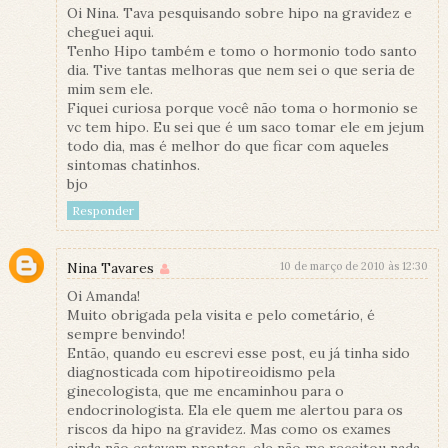
Oi Nina. Tava pesquisando sobre hipo na gravidez e
cheguei aqui.
Tenho Hipo também e tomo o hormonio todo santo
dia. Tive tantas melhoras que nem sei o que seria de
mim sem ele.
Fiquei curiosa porque você não toma o hormonio se
vc tem hipo. Eu sei que é um saco tomar ele em jejum
todo dia, mas é melhor do que ficar com aqueles
sintomas chatinhos.
bjo
Responder
Nina Tavares
10 de março de 2010 às 12:30
Oi Amanda!
Muito obrigada pela visita e pelo cometário, é
sempre benvindo!
Então, quando eu escrevi esse post, eu já tinha sido
diagnosticada com hipotireoidismo pela
ginecologista, que me encaminhou para o
endocrinologista. Ela ele quem me alertou para os
riscos da hipo na gravidez. Mas como os exames
ainda não estavam prontos, ele não me receitou nada.