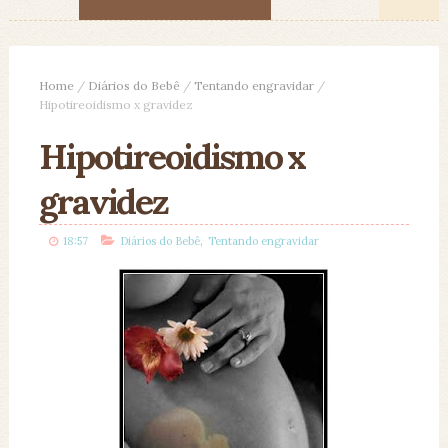
Home
/
Diários do Bebê
/
Tentando engravidar
/
Hipotireoidismo x gravidez
Hipotireoidismo x
gravidez
,
18:57
Diários do Bebê
Tentando engravidar