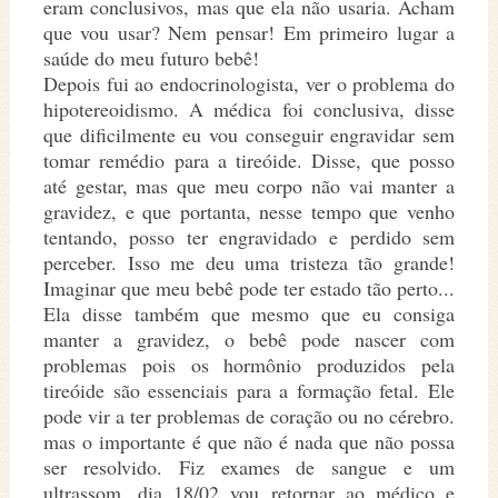
eram conclusivos, mas que ela não usaria. Acham
que vou usar? Nem pensar! Em primeiro lugar a
saúde do meu futuro bebê!
Depois fui ao endocrinologista, ver o problema do
hipotereoidismo. A médica foi conclusiva, disse
que dificilmente eu vou conseguir engravidar sem
tomar remédio para a tireóide. Disse, que posso
até gestar, mas que meu corpo não vai manter a
gravidez, e que portanta, nesse tempo que venho
tentando, posso ter engravidado e perdido sem
perceber. Isso me deu uma tristeza tão grande!
Imaginar que meu bebê pode ter estado tão perto...
Ela disse também que mesmo que eu consiga
manter a gravidez, o bebê pode nascer com
problemas pois os hormônio produzidos pela
tireóide são essenciais para a formação fetal. Ele
pode vir a ter problemas de coração ou no cérebro.
mas o importante é que não é nada que não possa
ser resolvido. Fiz exames de sangue e um
ultrassom, dia 18/02 vou retornar ao médico e