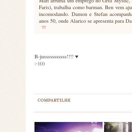
Matt arruma um emprego no Grill Mystic, o
Faris), trabalha como barman. Ben vem aj
incomodando. Damon e Stefan acompanh
anos 50, onde Alarico se apresenta para 
B-jusssssssssss!!!! ♥
:-))))
COMPARTILHE