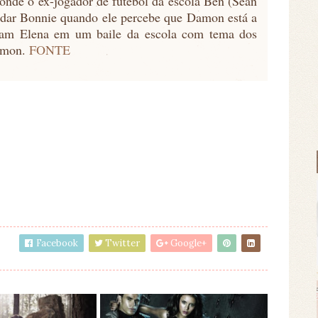
nde o ex-jogador de futebol da escola Ben (Sean
udar Bonnie quando ele percebe que Damon está a
am Elena em um baile da escola com tema dos
Damon.
FONTE
Facebook
Twitter
Google+