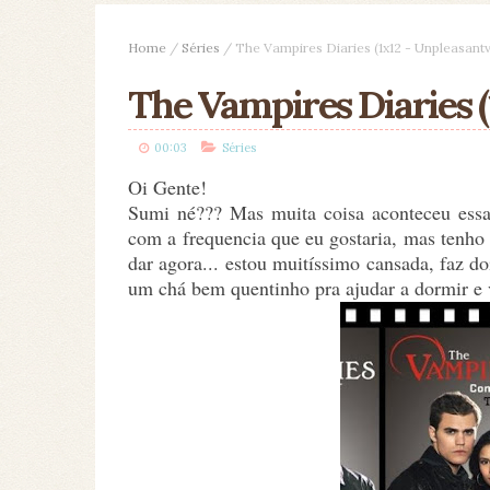
Home
/
Séries
/
The Vampires Diaries (1x12 - Unpleasantvi
The Vampires Diaries (1
00:03
Séries
Oi Gente!
Sumi né??? Mas muita coisa aconteceu essa
com a frequencia que eu gostaria, mas tenho
dar agora... estou muitíssimo cansada, faz do
um chá bem quentinho pra ajudar a dormir e 