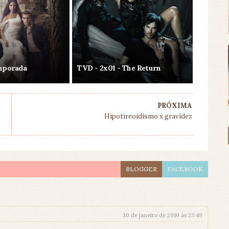
mporada
TVD - 2x01 - The Return
PRÓXIMA
Hipotireoidismo x gravidez
BLOGGER
FACEBOOK
30 de janeiro de 2010 às 23:49