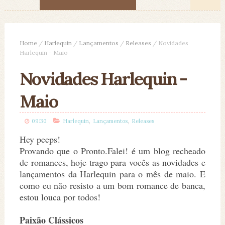
Home
/
Harlequin
/
Lançamentos
/
Releases
/
Novidades
Harlequin - Maio
Novidades Harlequin -
Maio
,
,
09:30
Harlequin
Lançamentos
Releases
Hey peeps!
Provando que o Pronto.Falei! é um blog recheado
de romances, hoje trago para vocês as novidades e
lançamentos da Harlequin para o mês de maio. E
como eu não resisto a um bom romance de banca,
estou louca por todos!
Paixão Clássicos