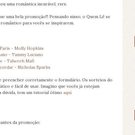
sou uma romântica incurável, rsrs.
ue uma bela promoção!!! Pensando nisso, o Quem Lê se
 romântico para vocês se inspirarem.
Paris - Molly Hopkins
 Amo - Tammy Luciano
e - Tahereh Mafi
ordar - Nicholas Sparks
s e preencher corretamente o formulário. Os sorteios do
tico e fácil de usar. Imagino que vocês já estejam
a dúvida, tem um tutorial ótimo
aqui.
ipantes da promoção: