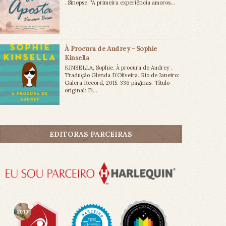
. Sinopse: "A primeira experiência amoros...
À Procura de Audrey - Sophie
Kinsella
KINSELLA, Sophie. À procura de Audrey .
Tradução Glenda D’Oliveira. Rio de Janeiro:
Galera Record, 2015. 336 páginas. Título
original: Fi...
EDITORAS PARCEIRAS