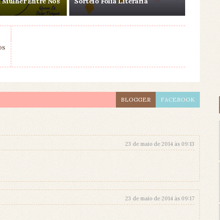
 Mulher Entre Nós
Sorteio Folia Literária
os
BLOGGER
FACEBOOK
23 de maio de 2014 às 09:13
23 de maio de 2014 às 09:17