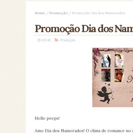
Home
/
Promoção
/
Promoção Dia dos Namorados
Promoção Dia dos Na
08:48
Promoção
Hello peeps!
Amo Dia dos Namorados! O clima de romance no 