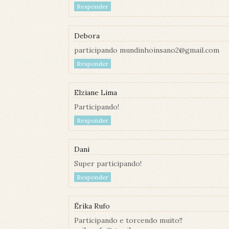
Responder
Debora
participando mundinhoinsano2@gmail.com
Responder
Elziane Lima
Participando!
Responder
Dani
Super participando!
Responder
Érika Rufo
Participando e torcendo muito!!