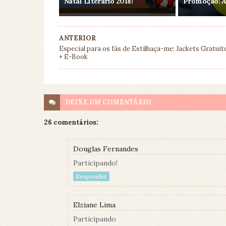
Natal Literário 2018!
Promoção: A
ANTERIOR
Especial para os fãs de Estilhaça-me: Jackets Gratuit
+ E-Book
DEIXE UM
COMENTÁRIO
26 comentários:
Douglas Fernandes
Participando!
Responder
Elziane Lima
Participando