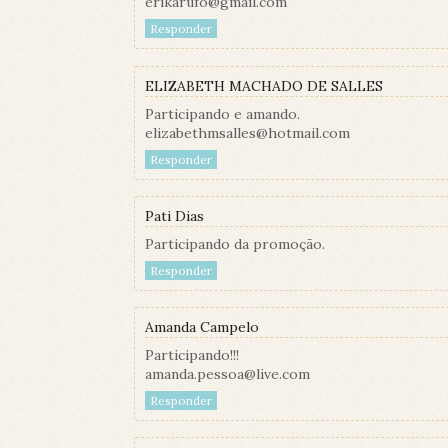
erikarufo@gmail.com
Responder
ELIZABETH MACHADO DE SALLES
Participando e amando.
elizabethmsalles@hotmail.com
Responder
Pati Dias
Participando da promoção.
Responder
Amanda Campelo
Participando!!!
amanda.pessoa@live.com
Responder