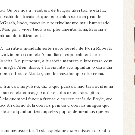
ou. Os primos a recebem de braços abertos, e ela faz
stábulos locais, já que os cavalos são sua grande
 McGrath, lindo, másculo e terrivelmente mau humorado!
. Mas para viver tudo isso plenamente, Iona, Branna e
abhan definitivamente.
 A narrativa mundialmente reconhecida de Nora Roberts
nvolvimento com ela é imediato, especialmente no
 Sorcha. No presente, a história mantém o interesse com
 magia. Além disso, é fascinante acompanhar o dia a dia
 entre Iona e Alastar, um dos cavalos que ela treina.
é franca e impulsiva, diz o que pensa e não tem nenhuma
s partes ela consegue até se colocar em situações
ela quem vai fazer a frente e correr atrás de Boyle, até
ixão. A relação dela com os primos e com os amigos que
m de acompanhar, tem aqueles papos de meninas que eu
ram me assustar. Toda aquela névoa e mistério, o lobo