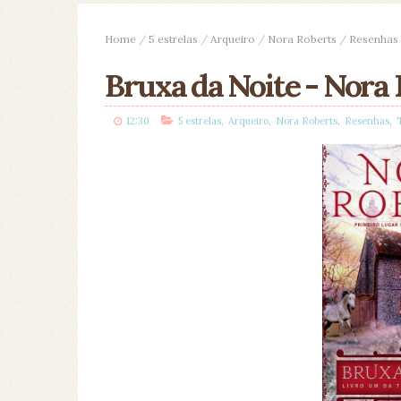
Home
/
5 estrelas
/
Arqueiro
/
Nora Roberts
/
Resenhas
Bruxa da Noite - Nora
,
,
,
,
12:30
5 estrelas
Arqueiro
Nora Roberts
Resenhas