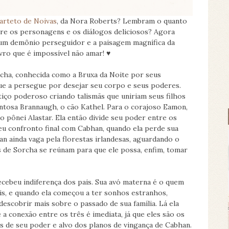
arteto de Noivas
, da Nora Roberts? Lembram o quanto
ntre os personagens e os diálogos deliciosos? Agora
um demônio perseguidor e a paisagem magnífica da
ivro que é impossível não amar! ♥
rcha, conhecida como a Bruxa da Noite por seus
ue a persegue por desejar seu corpo e seus poderes.
tiço poderoso criando talismãs que uniriam seus filhos
lentosa Brannaugh, o cão Kathel. Para o corajoso Eamon,
 o pônei Alastar. Ela então divide seu poder entre os
seu confronto final com Cabhan, quando ela perde sua
n ainda vaga pela florestas irlandesas, aguardando o
 de Sorcha se reúnam para que ele possa, enfim, tomar
cebeu indiferença dos pais. Sua avó materna é o quem
ais, e quando ela começou a ter sonhos estranhos,
 descobrir mais sobre o passado de sua família. Lá ela
 conexão entre os três é imediata, já que eles são os
s de seu poder e alvo dos planos de vingança de Cabhan.