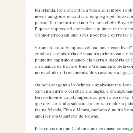
Na Irlanda, Iona encontra a vida que sempre sonh
novos amigos e encontra o emprego perfeito nos e
paixão. E o melhor de tudo é o seu chefe, Boyle
É quase impossível controlar a química entre eles
Connor precisam unir seus poderes e derrotar C
Viram só como é impossível não amar esse livro?
conduz esse história de maneira primorosa e o e
primeiro capítulo quando ela narra a história de
o romance de Boyle e Iona e treinamento dela com
no estábulo, o treinamento dos cavalos e a ligação
Os personagens são ótimos e apaixonantes. Iona 
barreira entre o cérebro e a língua, e em alguma
terrivelmente constrangedoras por causa disso. É 
que ele não tenha saída a não ser se render a pa
faz na Irlanda, Finn e Meara, também é muito bo
amei ler em Quarteto de Noivas.
E as cenas em que Cabhan aparece quase consegui