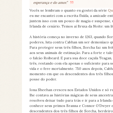
esperança e do amor.”
Vocês se lembram o quanto eu gostei da série
Qu
eu me encantei com a escrita fluída, a amizade e
juntem isso com um pouco de magia e suspense, 
Irlanda de cenário. Temos aí Bruxa da Noite: um l
A história começa no inverno de 1263, quando So
poderes, luta contra Cabhan um ser demoníaco q
Para proteger seus três filhos, Sorcha faz um fei
aos seus animais de estimação. Para a forte e ta
o falcão Roibeard. E para sua doce caçula Teagan,
três, restando com ela apenas o suficiente para 
vida e o fere mortalmente. 750 anos depois, Cabha
momento em que os descendentes dos três filhos
posse do poder.
Iona Sheehan cresceu nos Estados Unidos e só re
lhe contava as histórias mágicas de seus ancestr
resolveu deixar tudo para trás e ir para a Irlanda
conhece seus primos Branna e Connor O’Dwyer e a
descendentes dos três filhos de Sorcha, herdeiro