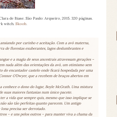
Clara de Biase. São Paulo: Arqueiro, 2015. 320 páginas.
ark witch.
Skoob
.
 ansiando por carinho e aceitação. Com a avó materna,
ra de florestas exuberantes, lagos deslumbrantes e
ngue e a magia de seus ancestrais atravessam gerações –
 sem nada além das orientações da avó, um otimismo sem
erto do encantador castelo onde ficará hospedada por uma
 Connor O’Dwyer, que a recebem de braços abertos em
a conhece o dono do lugar, Boyle McGrath. Uma mistura
s de suas maiores fantasias num único pacote.
e ter a vida que sempre quis, mesmo que isso implique se
 não são tão perfeitas quanto parecem. Um antigo
Iona precisa ser derrotado.
tros – e uns pelos outros – para manter viva a chama da