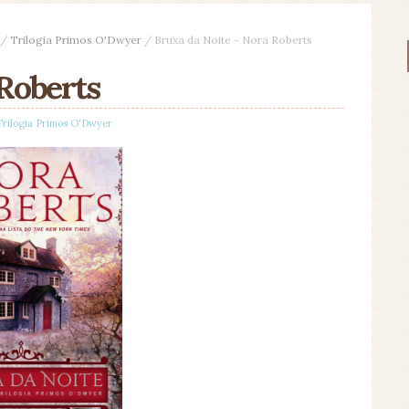
/
Trilogia Primos O'Dwyer
/
Bruxa da Noite - Nora Roberts
 Roberts
Trilogia Primos O'Dwyer