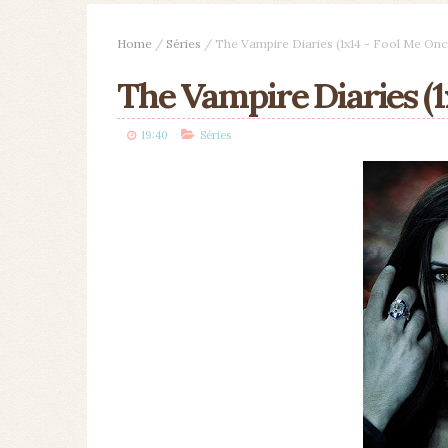
Home
/
Séries
/
The Vampire Diaries (1x14 - Fool Me Onc
The Vampire Diaries (1
19:40
Séries