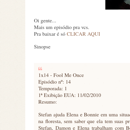
Oi gente...
Mais um episódio pra vcs.
Pra baixar é só
CLICAR AQUI
Sinopse
1x14 - Fool Me Once
Episódio nº: 14
Temporada: 1
1ª Exibição EUA: 11/02/2010
Resumo:
Stefan ajuda Elena e Bonnie em uma situa
na floresta, sem saber que ela tem suas p
Stefan, Damon e Elena trabalham com Bo