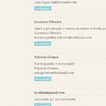
caarol.garcia@hotmail.com
Responder
Leonora Oliveira
Amei a promoção e estou na maior torcida pa
Leonora Oliveira
leonora.judite.oliveira@outlook.com
Responder
Patricia Gomes
Participando e torcendo!!
Patricia Gomes
patygomes@hotmail.com
Responder
lecidias@gmail.com
torcendo p/ ser sorteada.
Responder