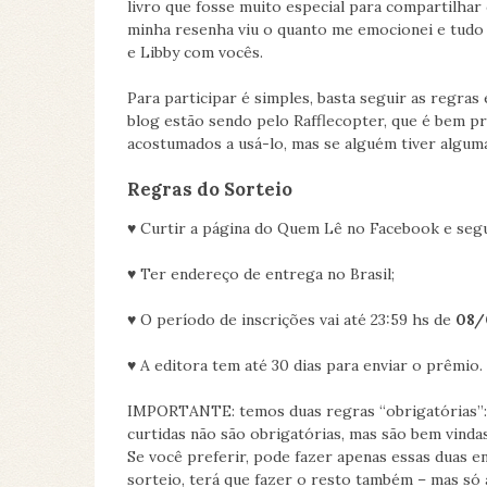
livro que fosse muito especial para compartilhar
minha resenha viu o quanto me emocionei e tudo 
e Libby com vocês.
Para participar é simples, basta seguir as regra
blog estão sendo pelo Rafflecopter, que é bem prá
acostumados a usá-lo, mas se alguém tiver algum
Regras do Sorteio
♥ Curtir a página do Quem Lê no Facebook e segu
♥ Ter endereço de entrega no Brasil;
♥ O período de inscrições vai até 23:59 hs de
08/
♥ A editora tem até 30 dias para enviar o prêmio.
IMPORTANTE: temos duas regras “obrigatórias”: v
curtidas não são obrigatórias, mas são bem vinda
Se você preferir, pode fazer apenas essas duas e
sorteio, terá que fazer o resto também – mas só 