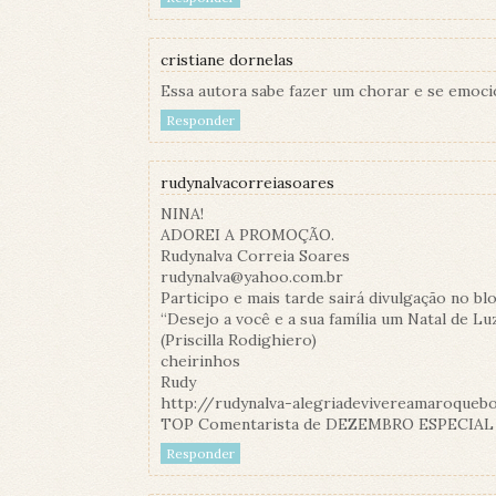
cristiane dornelas
Essa autora sabe fazer um chorar e se emoci
Responder
rudynalvacorreiasoares
NINA!
ADOREI A PROMOÇÃO.
Rudynalva Correia Soares
rudynalva@yahoo.com.br
Participo e mais tarde sairá divulgação no blo
“Desejo a você e a sua família um Natal de Lu
(Priscilla Rodighiero)
cheirinhos
Rudy
http://rudynalva-alegriadevivereamaroqueb
TOP Comentarista de DEZEMBRO ESPECIAL li
Responder