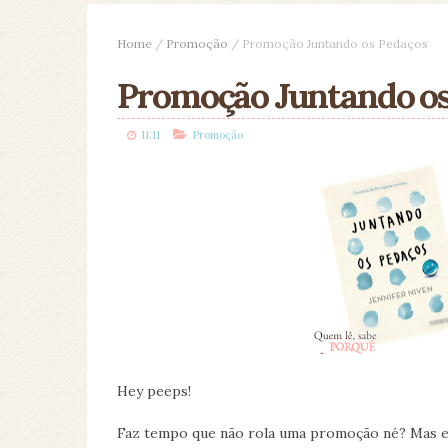
Home
/
Promoção
/
Promoção Juntando os Pedaços
Promoção Juntando os
11:11
Promoção
Hey peeps!
Faz tempo que não rola uma promoção né? Mas e