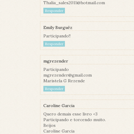
Thalia_sales2011@hotmail.com
Responder
Emily Burguêz
Participando!!
Responder
mgrezender
Participando
mgrezender@gmail.com
Maristela G Rezende
Responder
Caroline Garcia
Quero demais esse livro <3
Participando e torcendo muito.
Beijos
Caroline Garcia