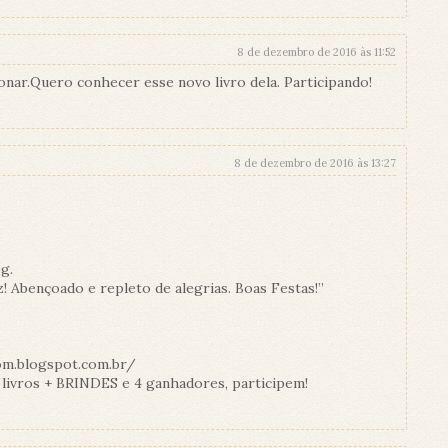
8 de dezembro de 2016 às 11:52
onar.Quero conhecer esse novo livro dela. Participando!
8 de dezembro de 2016 às 13:27
g.
z! Abençoado e repleto de alegrias. Boas Festas!”
om.blogspot.com.br/
vros + BRINDES e 4 ganhadores, participem!