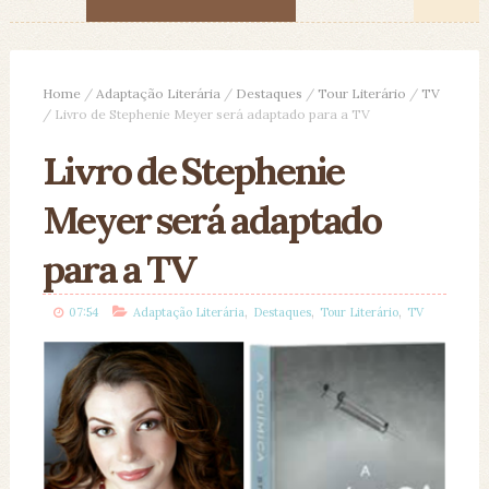
Home
/
Adaptação Literária
/
Destaques
/
Tour Literário
/
TV
/
Livro de Stephenie Meyer será adaptado para a TV
Livro de Stephenie
Meyer será adaptado
para a TV
,
,
,
07:54
Adaptação Literária
Destaques
Tour Literário
TV