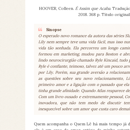
HOOVER, Colleen.
É Assim que Acaba
. Tradução
2018. 368 p. Título original
Sinopse
O esperado novo romance da autora das séries S
Lily nem sempre teve uma vida fácil, mas isso n
vida tão sonhada. Ela percorreu um longo cami
formou em marketing, mudou para Boston e abriu
lindo neurocirurgião chamado Ryle Kincaid, tudo 
Ryle é confiante, teimoso, talvez até um pouco arr
por Lily. Porém, sua grande aversão a relaciona
as questões sobre seu novo relacionamento, Li
primeiro amor e a ligação com o passado que ela
tinha grande afinidade. Quando Atlas reaparece de
Com um livro ousado e extremamente pessoal, Co
inovadora, que não tem medo de discutir tem
inesquecível sobre um amor que custa caro demai
Quem acompanha o Quem Lê há mais tempo já de