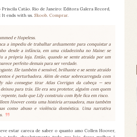
 Priscila Catão. Rio de Janeiro: Editora Galera Record,
: It ends with us.
Skoob
.
Comprar
.
lammed e Hopeless.
unca a impediu de trabalhar arduamente para conquistar a
nho desde a infância, em uma cidadezinha no Maine: se
 a própria loja. Então, quando se sente atraída por um
parece perfeito demais para ser verdade.
ogante. Ele também é sensível, brilhante e se sente atraído
mentos é perturbadora. Além de estar sobrecarregada com
ly não consegue tirar Atlas Corrigan da cabeça — seu
 deixou para trás. Ele era seu protetor, alguém com quem
 repente, tudo que Lily construiu com Ryle fica em risco.
lleen Hoover conta uma história arrasadora, mas também
as como abuso e violência doméstica. Uma narrativa
s.
ve estar careca de saber o quanto amo Collen Hoover,