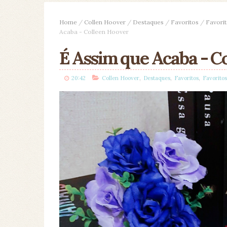
Home
/
Collen Hoover
/
Destaques
/
Favoritos
/
Favorit
Acaba - Colleen Hoover
É Assim que Acaba - C
,
,
,
20:42
Collen Hoover
Destaques
Favoritos
Favorito