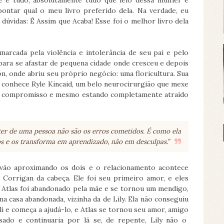
e e tudo, absolutamente tudo que leio dessa mulher é
pontar qual o meu livro preferido dela. Na verdade, eu
úvidas: É Assim que Acaba! Esse foi o melhor livro dela
marcada pela violência e intolerância de seu pai e pelo
 para se afastar de pequena cidade onde cresceu e depois
n, onde abriu seu próprio negócio: uma floricultura. Sua
 conhece Ryle Kincaid, um belo neurocirurgião que mexe
 a compromisso e mesmo estando completamente atraído
er de uma pessoa não são os erros cometidos. É como ela
os e os transforma em aprendizado, não em desculpas.”
s vão aproximando os dois e o relacionamento acontece
 Corrigan da cabeça. Ele foi seu primeiro amor, e eles
. Atlas foi abandonado pela mãe e se tornou um mendigo,
a casa abandonada, vizinha da de Lily. Ela não conseguiu
i e começa a ajudá-lo, e Atlas se tornou seu amor, amigo
sado e continuaria por lá se, de repente, Lily não o