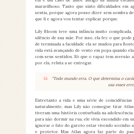
ela é um caso de amor antigo da minha estant
maravilhoso. Tanto que sinto dificuldades em a
sentia, porque agora posso dizer sem sombra de d
que li e agora vou tentar explicar porque.
Lily Bloom teve uma infância muito complicada, 
silêncio de sua mãe. Por isso, ela fez o que pode
de terminada a faculdade ela se mudou para Bosto
vida está avançando de vento em popa quando ela
com seus sentidos. Só que o rapaz tem aversão
por ela, reluta a se entregar.
“Todo mundo erra. O que determina o carát
usa esses err
Entretanto a vida e uma série de coincidência
naturalmente, mas Lily não consegue tirar Atlas
tiveram uma história conturbada na adolescência
para não dormir na rua, ele vivia escondido em um
ignorar o fato do garoto estar vivendo sozinho al
e protetor. Mas Atlas agora faz parte do pas