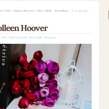
os 2018
/
Galera Record
/
New Adult
/
Resenhas
/
É Assim que
olleen Hoover
,
,
,
s 2018
Galera Record
New Adult
Resenhas