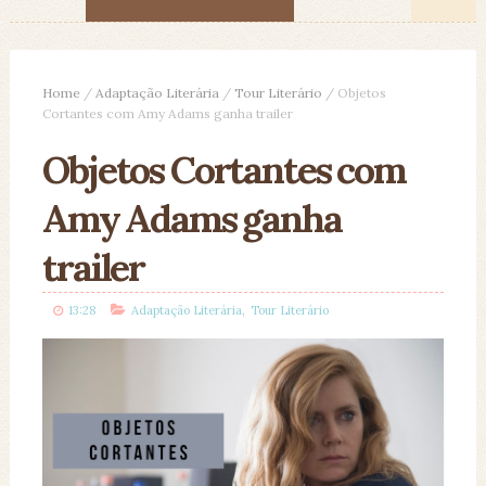
Home
/
Adaptação Literária
/
Tour Literário
/
Objetos
Cortantes com Amy Adams ganha trailer
Objetos Cortantes com
Amy Adams ganha
trailer
,
13:28
Adaptação Literária
Tour Literário