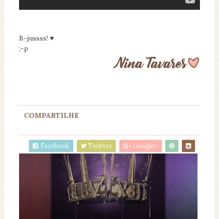
B-jussss! ♥
;-p
COMPARTILHE
Facebook
Twitter
Google+